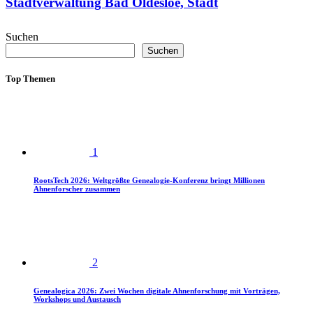
Stadtverwaltung Bad Oldesloe, Stadt
Suchen
Suchen
Top Themen
1
RootsTech 2026: Weltgrößte Genealogie-Konferenz bringt Millionen
Ahnenforscher zusammen
2
Genealogica 2026: Zwei Wochen digitale Ahnenforschung mit Vorträgen,
Workshops und Austausch