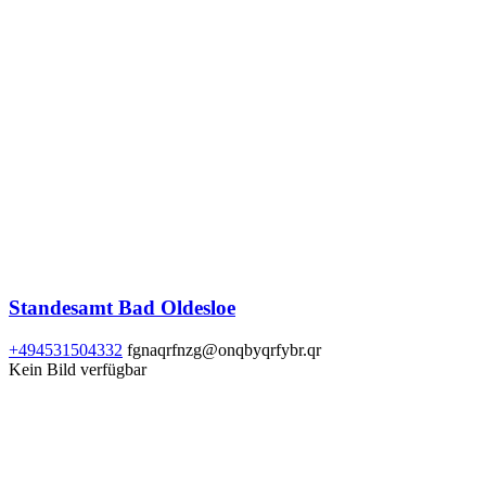
Standesamt Bad Oldesloe
+494531504332
fgnaqrfnzg@onqbyqrfybr.qr
Kein Bild verfügbar