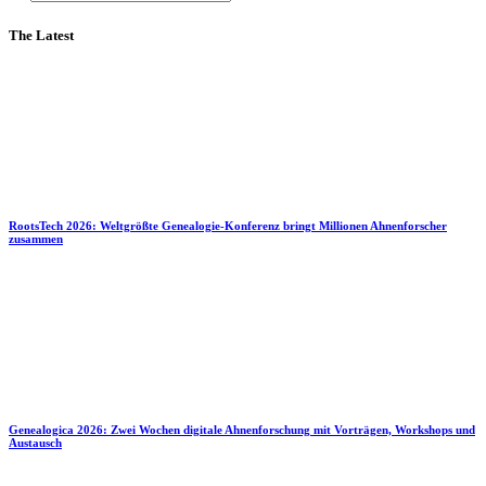
The Latest
RootsTech 2026: Weltgrößte Genealogie-Konferenz bringt Millionen Ahnenforscher
zusammen
Genealogica 2026: Zwei Wochen digitale Ahnenforschung mit Vorträgen, Workshops und
Austausch