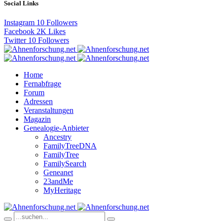
Social Links
Instagram
10
Followers
Facebook
2K
Likes
Twitter
10
Followers
Home
Fernabfrage
Forum
Adressen
Veranstaltungen
Magazin
Genealogie-Anbieter
Ancestry
FamilyTreeDNA
FamilyTree
FamilySearch
Geneanet
23andMe
MyHeritage