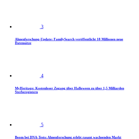
3
Ahnenforschung-Update: FamilySearch veröffentlicht 18 Millionen neue
Datensätze
4
MyHeritage: Kostenloser Zugang über Halloween zu über 1,5 Milliarden
Sterberegistern
5
Boom bei DNA-Tests: Ahnenforschung erlebt rasant wachsenden Markt