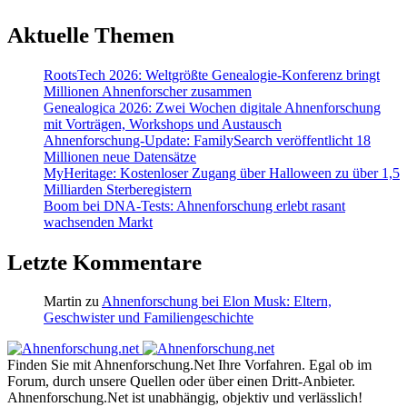
Aktuelle Themen
RootsTech 2026: Weltgrößte Genealogie-Konferenz bringt
Millionen Ahnenforscher zusammen
Genealogica 2026: Zwei Wochen digitale Ahnenforschung
mit Vorträgen, Workshops und Austausch
Ahnenforschung-Update: FamilySearch veröffentlicht 18
Millionen neue Datensätze
MyHeritage: Kostenloser Zugang über Halloween zu über 1,5
Milliarden Sterberegistern
Boom bei DNA-Tests: Ahnenforschung erlebt rasant
wachsenden Markt
Letzte Kommentare
Martin
zu
Ahnenforschung bei Elon Musk: Eltern,
Geschwister und Familiengeschichte
Finden Sie mit Ahnenforschung.Net Ihre Vorfahren. Egal ob im
Forum, durch unsere Quellen oder über einen Dritt-Anbieter.
Ahnenforschung.Net ist unabhängig, objektiv und verlässlich!