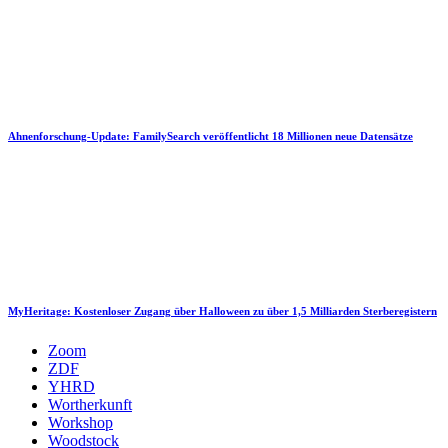
Ahnenforschung-Update: FamilySearch veröffentlicht 18 Millionen neue Datensätze
MyHeritage: Kostenloser Zugang über Halloween zu über 1,5 Milliarden Sterberegistern
Zoom
ZDF
YHRD
Wortherkunft
Workshop
Woodstock