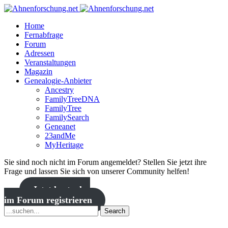
Home
Fernabfrage
Forum
Adressen
Veranstaltungen
Magazin
Genealogie-Anbieter
Ancestry
FamilyTreeDNA
FamilyTree
FamilySearch
Geneanet
23andMe
MyHeritage
Sie sind noch nicht im Forum angemeldet? Stellen Sie jetzt ihre
Frage und lassen Sie sich von unserer Community helfen!
Jetzt kostenlos
im Forum registrieren
Search