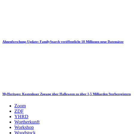
Ahnenforschung-Update: FamilySearch veröffentlicht 18 Millionen neue Datensätze
MyHeritage: Kostenloser Zugang über Halloween zu über 1,5 Milliarden Sterberegistern
Zoom
ZDF
YHRD
Wortherkunft
Workshop
Woodstock