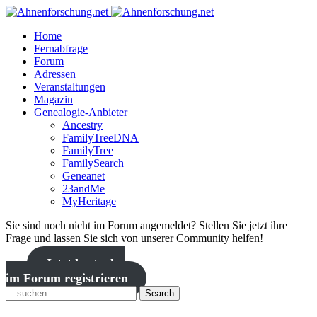
Home
Fernabfrage
Forum
Adressen
Veranstaltungen
Magazin
Genealogie-Anbieter
Ancestry
FamilyTreeDNA
FamilyTree
FamilySearch
Geneanet
23andMe
MyHeritage
Sie sind noch nicht im Forum angemeldet? Stellen Sie jetzt ihre
Frage und lassen Sie sich von unserer Community helfen!
Jetzt kostenlos
im Forum registrieren
Search