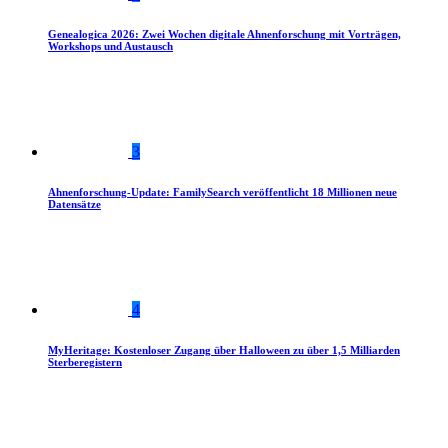
Genealogica 2026: Zwei Wochen digitale Ahnenforschung mit Vorträgen,
Workshops und Austausch
3
Ahnenforschung-Update: FamilySearch veröffentlicht 18 Millionen neue
Datensätze
4
MyHeritage: Kostenloser Zugang über Halloween zu über 1,5 Milliarden
Sterberegistern