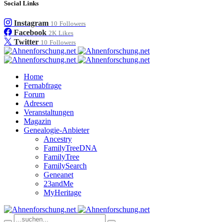
Social Links
Instagram
10
Followers
Facebook
2K
Likes
Twitter
10
Followers
Home
Fernabfrage
Forum
Adressen
Veranstaltungen
Magazin
Genealogie-Anbieter
Ancestry
FamilyTreeDNA
FamilyTree
FamilySearch
Geneanet
23andMe
MyHeritage