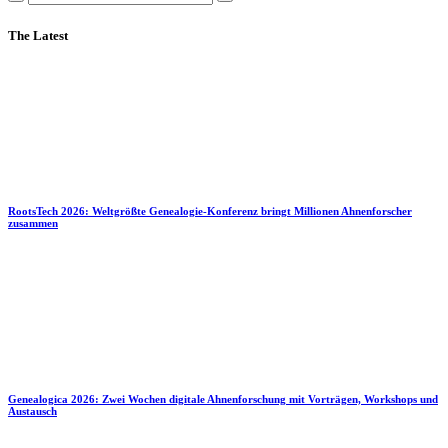
The Latest
RootsTech 2026: Weltgrößte Genealogie-Konferenz bringt Millionen Ahnenforscher
zusammen
Genealogica 2026: Zwei Wochen digitale Ahnenforschung mit Vorträgen, Workshops und
Austausch