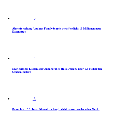
3
Ahnenforschung-Update: FamilySearch veröffentlicht 18 Millionen neue
Datensätze
4
MyHeritage: Kostenloser Zugang über Halloween zu über 1,5 Milliarden
Sterberegistern
5
Boom bei DNA-Tests: Ahnenforschung erlebt rasant wachsenden Markt