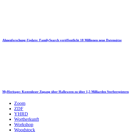
Ahnenforschung-Update: FamilySearch veröffentlicht 18 Millionen neue Datensätze
MyHeritage: Kostenloser Zugang über Halloween zu über 1,5 Milliarden Sterberegistern
Zoom
ZDF
YHRD
Wortherkunft
Workshop
Woodstock