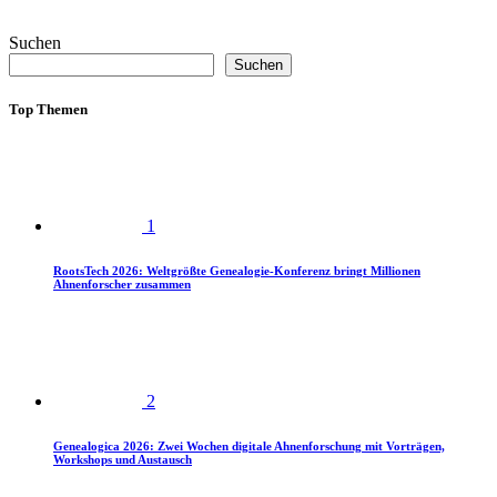
Suchen
Suchen
Top Themen
1
RootsTech 2026: Weltgrößte Genealogie-Konferenz bringt Millionen
Ahnenforscher zusammen
2
Genealogica 2026: Zwei Wochen digitale Ahnenforschung mit Vorträgen,
Workshops und Austausch