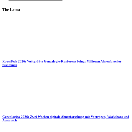
The Latest
RootsTech 2026: Weltgrößte Genealogie-Konferenz bringt Millionen Ahnenforscher
zusammen
Genealogica 2026: Zwei Wochen digitale Ahnenforschung mit Vorträgen, Workshops und
Austausch