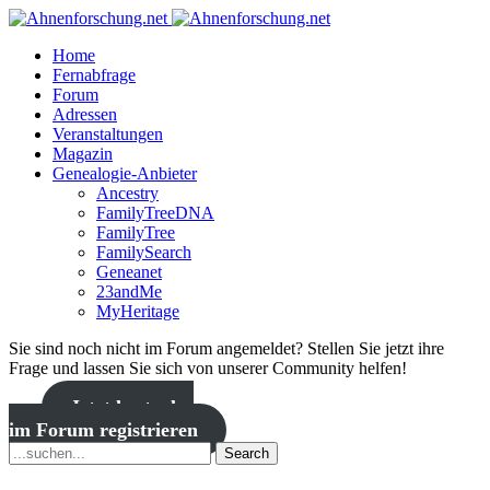
Home
Fernabfrage
Forum
Adressen
Veranstaltungen
Magazin
Genealogie-Anbieter
Ancestry
FamilyTreeDNA
FamilyTree
FamilySearch
Geneanet
23andMe
MyHeritage
Sie sind noch nicht im Forum angemeldet? Stellen Sie jetzt ihre
Frage und lassen Sie sich von unserer Community helfen!
Jetzt kostenlos
im Forum registrieren
Search