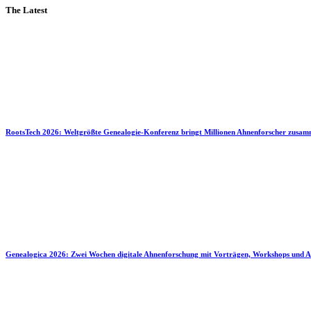
The Latest
RootsTech 2026: Weltgrößte Genealogie-Konferenz bringt Millionen Ahnenforscher zusa
Genealogica 2026: Zwei Wochen digitale Ahnenforschung mit Vorträgen, Workshops und A