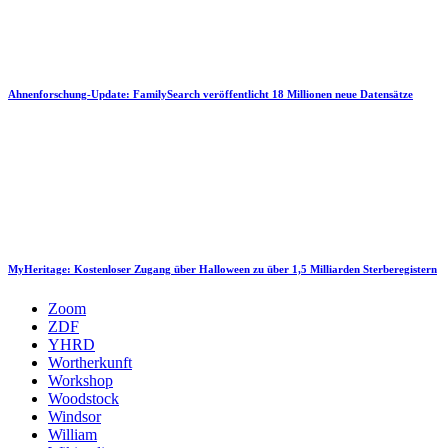
Ahnenforschung-Update: FamilySearch veröffentlicht 18 Millionen neue Datensätze
MyHeritage: Kostenloser Zugang über Halloween zu über 1,5 Milliarden Sterberegistern
Zoom
ZDF
YHRD
Wortherkunft
Workshop
Woodstock
Windsor
William