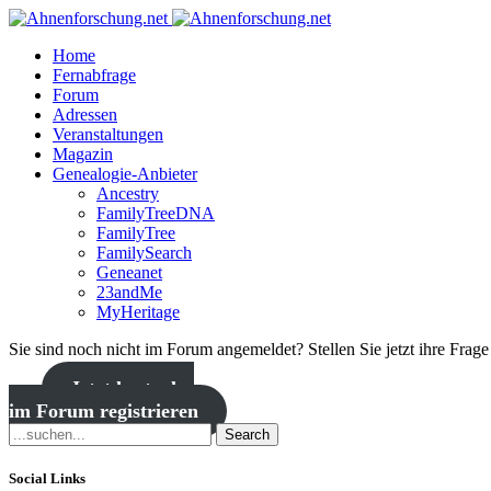
Home
Fernabfrage
Forum
Adressen
Veranstaltungen
Magazin
Genealogie-Anbieter
Ancestry
FamilyTreeDNA
FamilyTree
FamilySearch
Geneanet
23andMe
MyHeritage
Sie sind noch nicht im Forum angemeldet? Stellen Sie jetzt ihre Frag
Jetzt kostenlos
im Forum registrieren
Search
Social Links