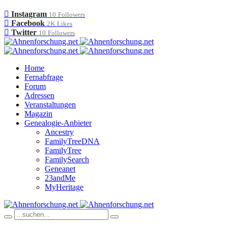
Instagram
10
Followers
Facebook
2K
Likes
Twitter
10
Followers
Home
Fernabfrage
Forum
Adressen
Veranstaltungen
Magazin
Genealogie-Anbieter
Ancestry
FamilyTreeDNA
FamilyTree
FamilySearch
Geneanet
23andMe
MyHeritage