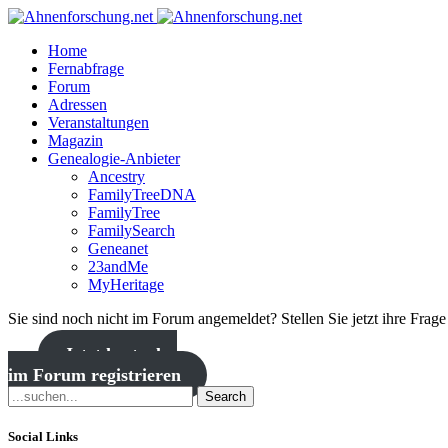
Home
Fernabfrage
Forum
Adressen
Veranstaltungen
Magazin
Genealogie-Anbieter
Ancestry
FamilyTreeDNA
FamilyTree
FamilySearch
Geneanet
23andMe
MyHeritage
Sie sind noch nicht im Forum angemeldet? Stellen Sie jetzt ihre Frag
Jetzt kostenlos
im Forum registrieren
Search
Social Links