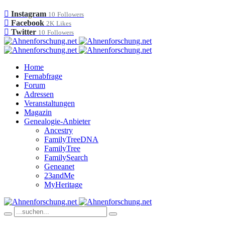
Instagram
10
Followers
Facebook
2K
Likes
Twitter
10
Followers
Home
Fernabfrage
Forum
Adressen
Veranstaltungen
Magazin
Genealogie-Anbieter
Ancestry
FamilyTreeDNA
FamilyTree
FamilySearch
Geneanet
23andMe
MyHeritage