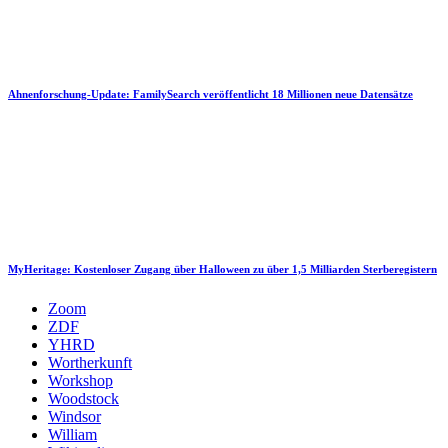
Ahnenforschung-Update: FamilySearch veröffentlicht 18 Millionen neue Datensätze
MyHeritage: Kostenloser Zugang über Halloween zu über 1,5 Milliarden Sterberegistern
Zoom
ZDF
YHRD
Wortherkunft
Workshop
Woodstock
Windsor
William