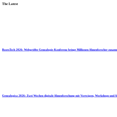
The Latest
RootsTech 2026: Weltgrößte Genealogie-Konferenz bringt Millionen Ahnenforscher zusa
Genealogica 2026: Zwei Wochen digitale Ahnenforschung mit Vorträgen, Workshops und A