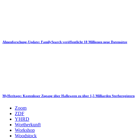
Ahnenforschung-Update: FamilySearch veröffentlicht 18 Millionen neue Datensätze
MyHeritage: Kostenloser Zugang über Halloween zu über 1,5 Milliarden Sterberegistern
Zoom
ZDF
YHRD
Wortherkunft
Workshop
Woodstock