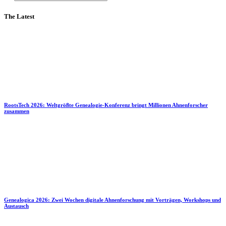
The Latest
RootsTech 2026: Weltgrößte Genealogie-Konferenz bringt Millionen Ahnenforscher
zusammen
Genealogica 2026: Zwei Wochen digitale Ahnenforschung mit Vorträgen, Workshops und
Austausch