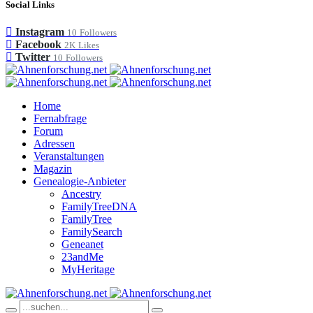
Social Links
Instagram
10
Followers
Facebook
2K
Likes
Twitter
10
Followers
Home
Fernabfrage
Forum
Adressen
Veranstaltungen
Magazin
Genealogie-Anbieter
Ancestry
FamilyTreeDNA
FamilyTree
FamilySearch
Geneanet
23andMe
MyHeritage