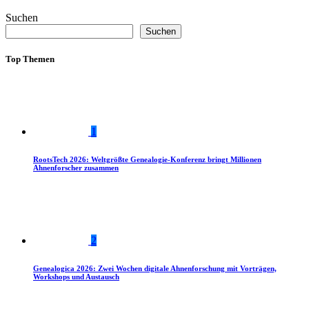
Suchen
Suchen
Top Themen
1
RootsTech 2026: Weltgrößte Genealogie-Konferenz bringt Millionen
Ahnenforscher zusammen
2
Genealogica 2026: Zwei Wochen digitale Ahnenforschung mit Vorträgen,
Workshops und Austausch