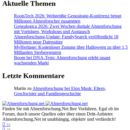
Aktuelle Themen
RootsTech 2026: Weltgrößte Genealogie-Konferenz bringt
Millionen Ahnenforscher zusammen
Genealogica 2026: Zwei Wochen digitale Ahnenforschung
mit Vorträgen, Workshops und Austausch
Ahnenforschung-Update: FamilySearch veröffentlicht 18
Millionen neue Datensätze
MyHeritage: Kostenloser Zugang über Halloween zu über 1,5
Milliarden Sterberegistern
Boom bei DNA-Tests: Ahnenforschung erlebt rasant
wachsenden Markt
Letzte Kommentare
Martin
zu
Ahnenforschung bei Elon Musk: Eltern,
Geschwister und Familiengeschichte
Finden Sie mit Ahnenforschung.Net Ihre Vorfahren. Egal ob im
Forum, durch unsere Quellen oder über einen Dritt-Anbieter.
Ahnenforschung.Net ist unabhängig, objektiv und verlässlich!
10
2K