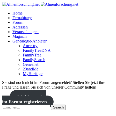
Home
Fernabfrage
Forum
Adressen
Veranstaltungen
Magazin
Genealogie-Anbieter
Ancestry
FamilyTreeDNA
FamilyTree
FamilySearch
Geneanet
23andMe
MyHeritage
Sie sind noch nicht im Forum angemeldet? Stellen Sie jetzt ihre
Frage und lassen Sie sich von unserer Community helfen!
Jetzt kostenlos
im Forum registrieren
Search