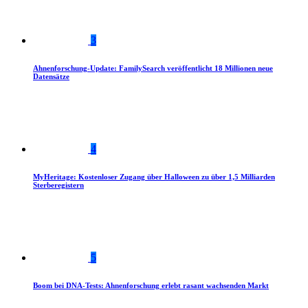
3
Ahnenforschung-Update: FamilySearch veröffentlicht 18 Millionen neue
Datensätze
4
MyHeritage: Kostenloser Zugang über Halloween zu über 1,5 Milliarden
Sterberegistern
5
Boom bei DNA-Tests: Ahnenforschung erlebt rasant wachsenden Markt