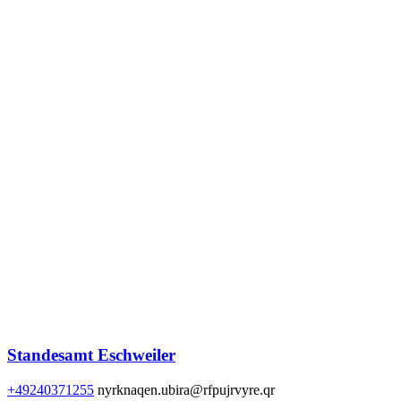
Standesamt Eschweiler
+49240371255
nyrknaqen.ubira@rfpujrvyre.qr