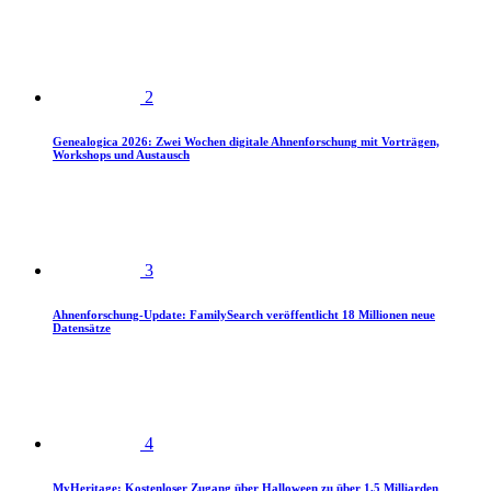
2
Genealogica 2026: Zwei Wochen digitale Ahnenforschung mit Vorträgen,
Workshops und Austausch
3
Ahnenforschung-Update: FamilySearch veröffentlicht 18 Millionen neue
Datensätze
4
MyHeritage: Kostenloser Zugang über Halloween zu über 1,5 Milliarden