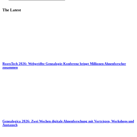
The Latest
RootsTech 2026: Weltgrößte Genealogie-Konferenz bringt Millionen Ahnenforscher
zusammen
Genealogica 2026: Zwei Wochen digitale Ahnenforschung mit Vorträgen, Workshops und
Austausch