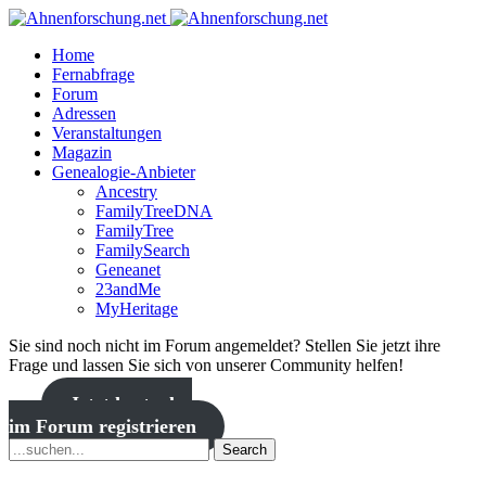
Home
Fernabfrage
Forum
Adressen
Veranstaltungen
Magazin
Genealogie-Anbieter
Ancestry
FamilyTreeDNA
FamilyTree
FamilySearch
Geneanet
23andMe
MyHeritage
Sie sind noch nicht im Forum angemeldet? Stellen Sie jetzt ihre
Frage und lassen Sie sich von unserer Community helfen!
Jetzt kostenlos
im Forum registrieren
Search