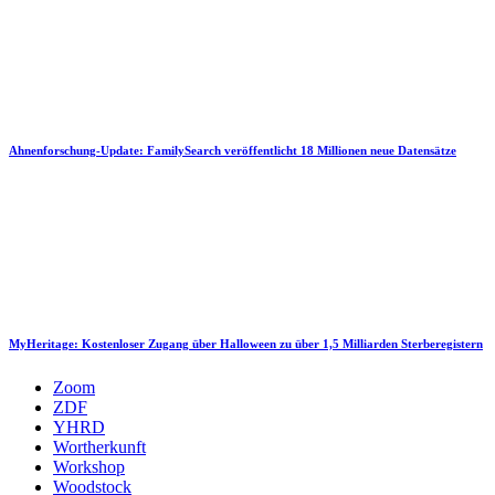
Ahnenforschung-Update: FamilySearch veröffentlicht 18 Millionen neue Datensätze
MyHeritage: Kostenloser Zugang über Halloween zu über 1,5 Milliarden Sterberegistern
Zoom
ZDF
YHRD
Wortherkunft
Workshop
Woodstock