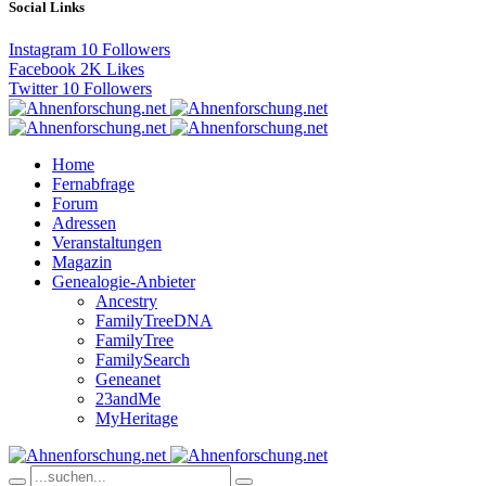
Social Links
Instagram
10
Followers
Facebook
2K
Likes
Twitter
10
Followers
Home
Fernabfrage
Forum
Adressen
Veranstaltungen
Magazin
Genealogie-Anbieter
Ancestry
FamilyTreeDNA
FamilyTree
FamilySearch
Geneanet
23andMe
MyHeritage