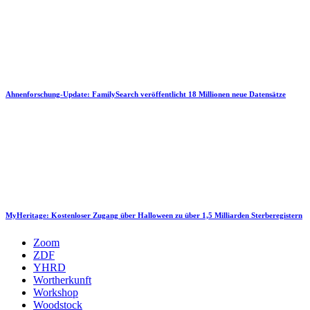
Ahnenforschung-Update: FamilySearch veröffentlicht 18 Millionen neue Datensätze
MyHeritage: Kostenloser Zugang über Halloween zu über 1,5 Milliarden Sterberegistern
Zoom
ZDF
YHRD
Wortherkunft
Workshop
Woodstock