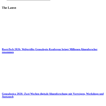
The Latest
RootsTech 2026: Weltgrößte Genealogie-Konferenz bringt Millionen Ahnenforscher
zusammen
Genealogica 2026: Zwei Wochen digitale Ahnenforschung mit Vorträgen, Workshops und
Austausch