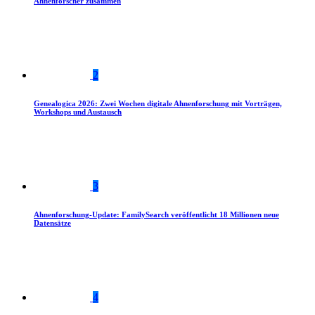
Ahnenforscher zusammen
2
Genealogica 2026: Zwei Wochen digitale Ahnenforschung mit Vorträgen,
Workshops und Austausch
3
Ahnenforschung-Update: FamilySearch veröffentlicht 18 Millionen neue
Datensätze
4