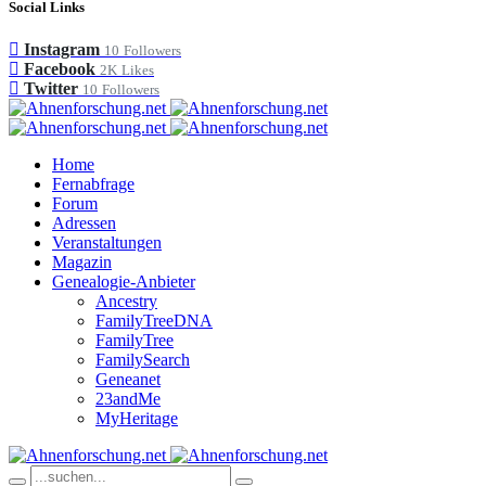
Social Links
Instagram
10
Followers
Facebook
2K
Likes
Twitter
10
Followers
Home
Fernabfrage
Forum
Adressen
Veranstaltungen
Magazin
Genealogie-Anbieter
Ancestry
FamilyTreeDNA
FamilyTree
FamilySearch
Geneanet
23andMe
MyHeritage