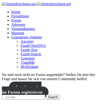
Home
Fernabfrage
Forum
Adressen
Veranstaltungen
Magazin
Genealogie-Anbieter
Ancestry
FamilyTreeDNA
FamilyTree
FamilySearch
Geneanet
23andMe
MyHeritage
Sie sind noch nicht im Forum angemeldet? Stellen Sie jetzt ihre
Frage und lassen Sie sich von unserer Community helfen!
Jetzt kostenlos
im Forum registrieren
Search