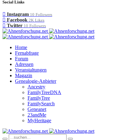
Social Links
Instagram
10
Followers
Facebook
2K
Likes
Twitter
10
Followers
Home
Fernabfrage
Forum
Adressen
Veranstaltungen
Magazin
Genealogie-Anbieter
Ancestry
FamilyTreeDNA
FamilyTree
FamilySearch
Geneanet
23andMe
MyHeritage