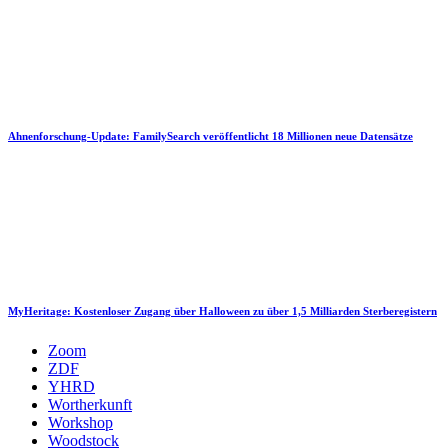
Ahnenforschung-Update: FamilySearch veröffentlicht 18 Millionen neue Datensätze
MyHeritage: Kostenloser Zugang über Halloween zu über 1,5 Milliarden Sterberegistern
Zoom
ZDF
YHRD
Wortherkunft
Workshop
Woodstock