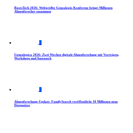
RootsTech 2026: Weltgrößte Genealogie-Konferenz bringt Millionen
Ahnenforscher zusammen
2
Genealogica 2026: Zwei Wochen digitale Ahnenforschung mit Vorträgen,
Workshops und Austausch
3
Ahnenforschung-Update: FamilySearch veröffentlicht 18 Millionen neue
Datensätze