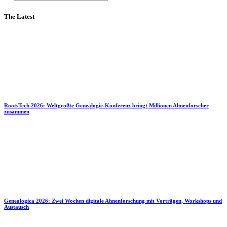
The Latest
RootsTech 2026: Weltgrößte Genealogie-Konferenz bringt Millionen Ahnenforscher
zusammen
Genealogica 2026: Zwei Wochen digitale Ahnenforschung mit Vorträgen, Workshops und
Austausch