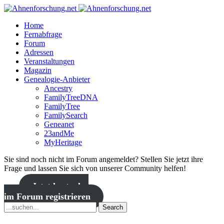
Home
Fernabfrage
Forum
Adressen
Veranstaltungen
Magazin
Genealogie-Anbieter
Ancestry
FamilyTreeDNA
FamilyTree
FamilySearch
Geneanet
23andMe
MyHeritage
Sie sind noch nicht im Forum angemeldet? Stellen Sie jetzt ihre
Frage und lassen Sie sich von unserer Community helfen!
Jetzt kostenlos
im Forum registrieren
Search