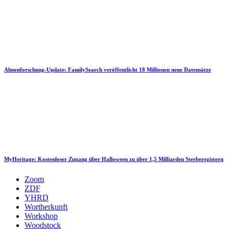
Ahnenforschung-Update: FamilySearch veröffentlicht 18 Millionen neue Datensätze
MyHeritage: Kostenloser Zugang über Halloween zu über 1,5 Milliarden Sterberegistern
Zoom
ZDF
YHRD
Wortherkunft
Workshop
Woodstock