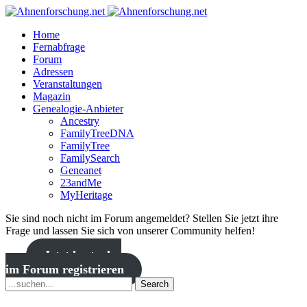
Home
Fernabfrage
Forum
Adressen
Veranstaltungen
Magazin
Genealogie-Anbieter
Ancestry
FamilyTreeDNA
FamilyTree
FamilySearch
Geneanet
23andMe
MyHeritage
Sie sind noch nicht im Forum angemeldet? Stellen Sie jetzt ihre
Frage und lassen Sie sich von unserer Community helfen!
Jetzt kostenlos
im Forum registrieren
Search