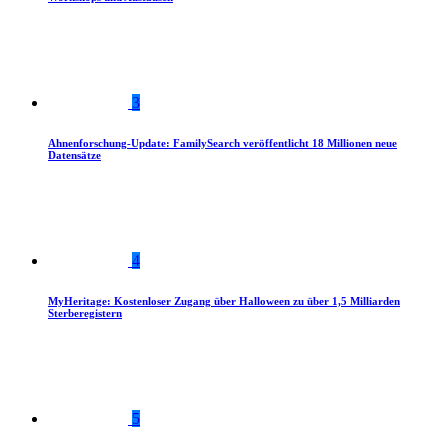
3
Ahnenforschung-Update: FamilySearch veröffentlicht 18 Millionen neue
Datensätze
4
MyHeritage: Kostenloser Zugang über Halloween zu über 1,5 Milliarden
Sterberegistern
5