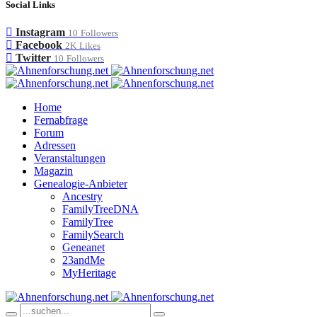
Social Links
Instagram
10
Followers
Facebook
2K
Likes
Twitter
10
Followers
Home
Fernabfrage
Forum
Adressen
Veranstaltungen
Magazin
Genealogie-Anbieter
Ancestry
FamilyTreeDNA
FamilyTree
FamilySearch
Geneanet
23andMe
MyHeritage