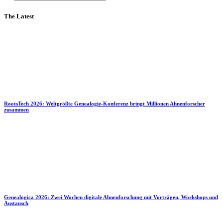
The Latest
RootsTech 2026: Weltgrößte Genealogie-Konferenz bringt Millionen Ahnenforscher
zusammen
Genealogica 2026: Zwei Wochen digitale Ahnenforschung mit Vorträgen, Workshops und
Austausch