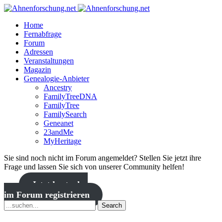
Home
Fernabfrage
Forum
Adressen
Veranstaltungen
Magazin
Genealogie-Anbieter
Ancestry
FamilyTreeDNA
FamilyTree
FamilySearch
Geneanet
23andMe
MyHeritage
Sie sind noch nicht im Forum angemeldet? Stellen Sie jetzt ihre
Frage und lassen Sie sich von unserer Community helfen!
Jetzt kostenlos
im Forum registrieren
Search