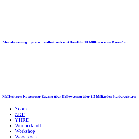
Ahnenforschung-Update: FamilySearch veröffentlicht 18 Millionen neue Datensätze
MyHeritage: Kostenloser Zugang über Halloween zu über 1,5 Milliarden Sterberegistern
Zoom
ZDF
YHRD
Wortherkunft
Workshop
Woodstock