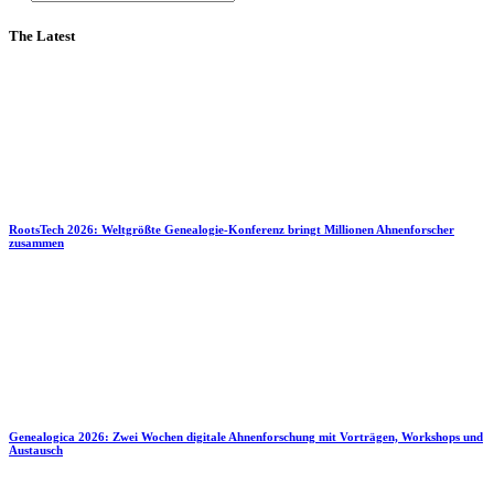
The Latest
RootsTech 2026: Weltgrößte Genealogie-Konferenz bringt Millionen Ahnenforscher
zusammen
Genealogica 2026: Zwei Wochen digitale Ahnenforschung mit Vorträgen, Workshops und
Austausch