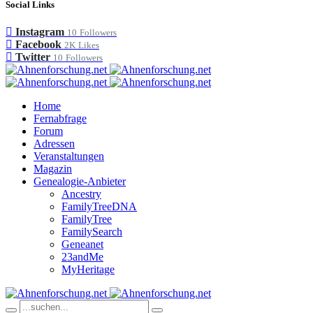
Social Links
Instagram
10
Followers
Facebook
2K
Likes
Twitter
10
Followers
Home
Fernabfrage
Forum
Adressen
Veranstaltungen
Magazin
Genealogie-Anbieter
Ancestry
FamilyTreeDNA
FamilyTree
FamilySearch
Geneanet
23andMe
MyHeritage