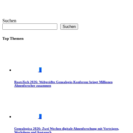
Suchen
Suchen
Top Themen
1
RootsTech 2026: Weltgrößte Genealogie-Konferenz bringt Millionen
Ahnenforscher zusammen
2
Genealogica 2026: Zwei Wochen digitale Ahnenforschung mit Vorträgen,
Workshops und Austausch