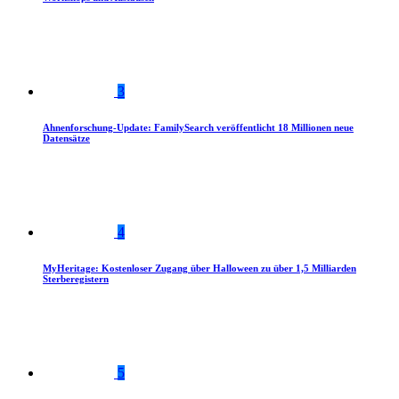
3
Ahnenforschung-Update: FamilySearch veröffentlicht 18 Millionen neue
Datensätze
4
MyHeritage: Kostenloser Zugang über Halloween zu über 1,5 Milliarden
Sterberegistern
5