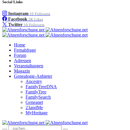
Social Links
Instagram
10
Followers
Facebook
2K
Likes
Twitter
10
Followers
Home
Fernabfrage
Forum
Adressen
Veranstaltungen
Magazin
Genealogie-Anbieter
Ancestry
FamilyTreeDNA
FamilyTree
FamilySearch
Geneanet
23andMe
MyHeritage