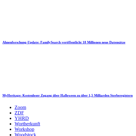
Ahnenforschung-Update: FamilySearch veröffentlicht 18 Millionen neue Datensätze
MyHeritage: Kostenloser Zugang über Halloween zu über 1,5 Milliarden Sterberegistern
Zoom
ZDF
YHRD
Wortherkunft
Workshop
Woodstock