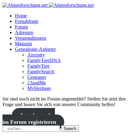
Home
Fernabfrage
Forum
Adressen
Veranstaltungen
Magazin
Genealogie-Anbieter
Ancestry
FamilyTreeDNA
FamilyTree
FamilySearch
Geneanet
23andMe
MyHeritage
Sie sind noch nicht im Forum angemeldet? Stellen Sie jetzt ihre
Frage und lassen Sie sich von unserer Community helfen!
Jetzt kostenlos
im Forum registrieren
Search