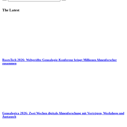
The Latest
RootsTech 2026: Weltgrößte Genealogie-Konferenz bringt Millionen Ahnenforscher
zusammen
Genealogica 2026: Zwei Wochen digitale Ahnenforschung mit Vorträgen, Workshops und
Austausch