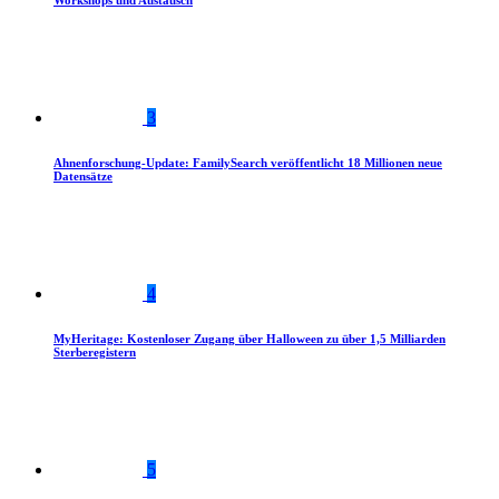
Workshops und Austausch
3
Ahnenforschung-Update: FamilySearch veröffentlicht 18 Millionen neue
Datensätze
4
MyHeritage: Kostenloser Zugang über Halloween zu über 1,5 Milliarden
Sterberegistern
5