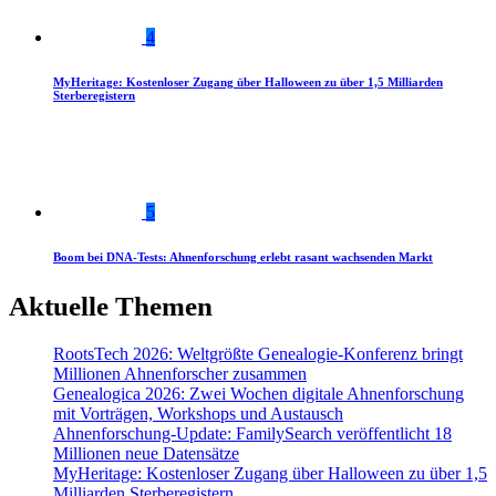
4
MyHeritage: Kostenloser Zugang über Halloween zu über 1,5 Milliarden
Sterberegistern
5
Boom bei DNA-Tests: Ahnenforschung erlebt rasant wachsenden Markt
Aktuelle Themen
RootsTech 2026: Weltgrößte Genealogie-Konferenz bringt
Millionen Ahnenforscher zusammen
Genealogica 2026: Zwei Wochen digitale Ahnenforschung
mit Vorträgen, Workshops und Austausch
Ahnenforschung-Update: FamilySearch veröffentlicht 18
Millionen neue Datensätze
MyHeritage: Kostenloser Zugang über Halloween zu über 1,5
Milliarden Sterberegistern