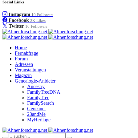
Social Links
Instagram
10
Followers
Facebook
2K
Likes
Twitter
10
Followers
Home
Fernabfrage
Forum
Adressen
Veranstaltungen
Magazin
Genealogie-Anbieter
Ancestry
FamilyTreeDNA
FamilyTree
FamilySearch
Geneanet
23andMe
MyHeritage