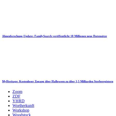
Ahnenforschung-Update: FamilySearch veröffentlicht 18 Millionen neue Datensätze
MyHeritage: Kostenloser Zugang über Halloween zu über 1,5 Milliarden Sterberegistern
Zoom
ZDF
YHRD
Wortherkunft
Workshop
Woodstock