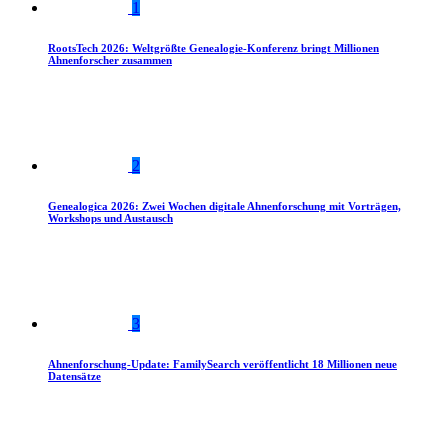
1
RootsTech 2026: Weltgrößte Genealogie-Konferenz bringt Millionen
Ahnenforscher zusammen
2
Genealogica 2026: Zwei Wochen digitale Ahnenforschung mit Vorträgen,
Workshops und Austausch
3
Ahnenforschung-Update: FamilySearch veröffentlicht 18 Millionen neue
Datensätze