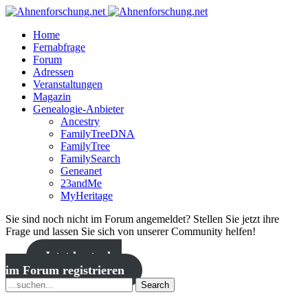
Home
Fernabfrage
Forum
Adressen
Veranstaltungen
Magazin
Genealogie-Anbieter
Ancestry
FamilyTreeDNA
FamilyTree
FamilySearch
Geneanet
23andMe
MyHeritage
Sie sind noch nicht im Forum angemeldet? Stellen Sie jetzt ihre
Frage und lassen Sie sich von unserer Community helfen!
Jetzt kostenlos
im Forum registrieren
Search