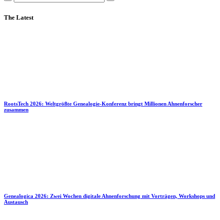
The Latest
RootsTech 2026: Weltgrößte Genealogie-Konferenz bringt Millionen Ahnenforscher
zusammen
Genealogica 2026: Zwei Wochen digitale Ahnenforschung mit Vorträgen, Workshops und
Austausch