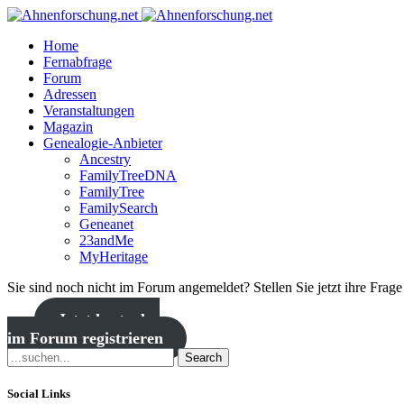
Home
Fernabfrage
Forum
Adressen
Veranstaltungen
Magazin
Genealogie-Anbieter
Ancestry
FamilyTreeDNA
FamilyTree
FamilySearch
Geneanet
23andMe
MyHeritage
Sie sind noch nicht im Forum angemeldet? Stellen Sie jetzt ihre Frag
Jetzt kostenlos
im Forum registrieren
Search
Social Links