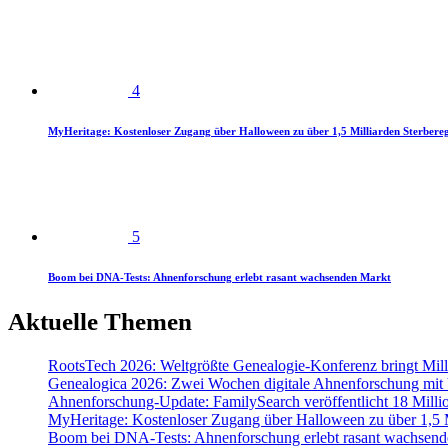
4
MyHeritage: Kostenloser Zugang über Halloween zu über 1,5 Milliarden Sterbereg
5
Boom bei DNA-Tests: Ahnenforschung erlebt rasant wachsenden Markt
Aktuelle Themen
RootsTech 2026: Weltgrößte Genealogie-Konferenz bringt Mi
Genealogica 2026: Zwei Wochen digitale Ahnenforschung mit
Ahnenforschung-Update: FamilySearch veröffentlicht 18 Milli
MyHeritage: Kostenloser Zugang über Halloween zu über 1,5 Mi
Boom bei DNA-Tests: Ahnenforschung erlebt rasant wachsend