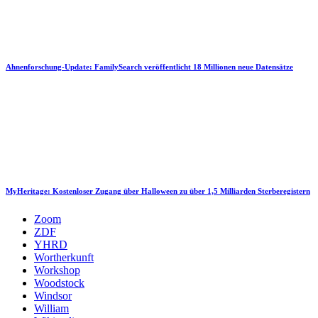
Ahnenforschung-Update: FamilySearch veröffentlicht 18 Millionen neue Datensätze
MyHeritage: Kostenloser Zugang über Halloween zu über 1,5 Milliarden Sterberegistern
Zoom
ZDF
YHRD
Wortherkunft
Workshop
Woodstock
Windsor
William