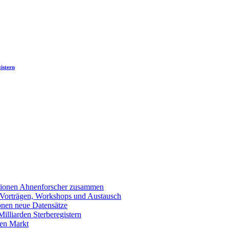
istern
llionen Ahnenforscher zusammen
 Vorträgen, Workshops und Austausch
onen neue Datensätze
lliarden Sterberegistern
en Markt