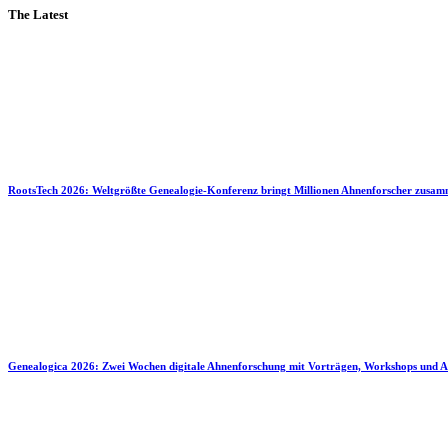
The Latest
RootsTech 2026: Weltgrößte Genealogie-Konferenz bringt Millionen Ahnenforscher zusa
Genealogica 2026: Zwei Wochen digitale Ahnenforschung mit Vorträgen, Workshops und A