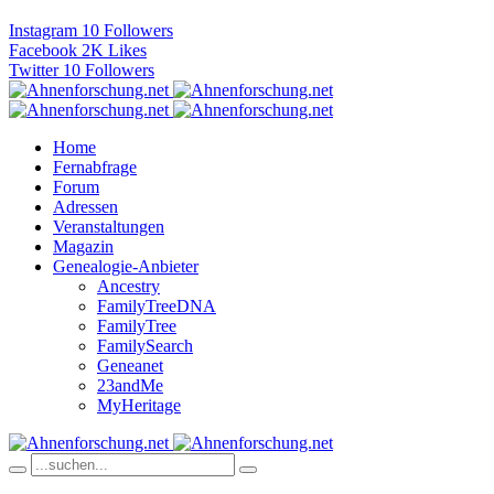
Instagram
10
Followers
Facebook
2K
Likes
Twitter
10
Followers
Home
Fernabfrage
Forum
Adressen
Veranstaltungen
Magazin
Genealogie-Anbieter
Ancestry
FamilyTreeDNA
FamilyTree
FamilySearch
Geneanet
23andMe
MyHeritage