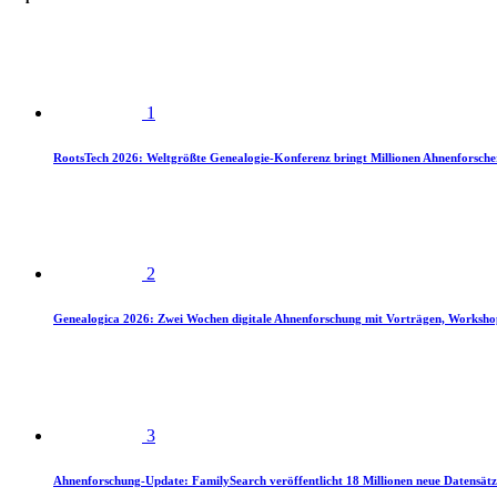
1
RootsTech 2026: Weltgrößte Genealogie-Konferenz bringt Millionen Ahnenforsch
2
Genealogica 2026: Zwei Wochen digitale Ahnenforschung mit Vorträgen, Worksho
3
Ahnenforschung-Update: FamilySearch veröffentlicht 18 Millionen neue Datensätz