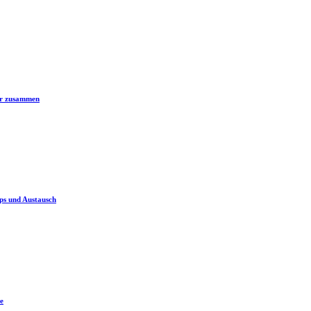
er zusammen
ps und Austausch
e