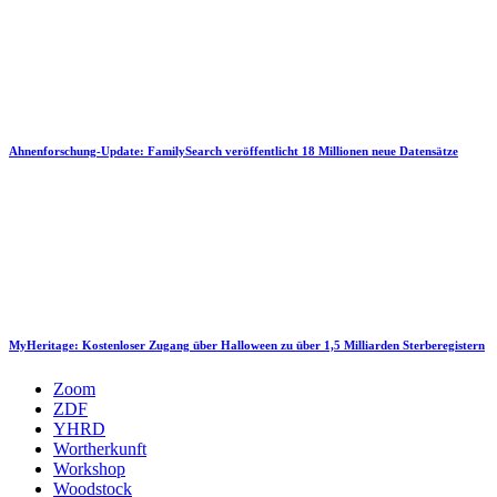
Ahnenforschung-Update: FamilySearch veröffentlicht 18 Millionen neue Datensätze
MyHeritage: Kostenloser Zugang über Halloween zu über 1,5 Milliarden Sterberegistern
Zoom
ZDF
YHRD
Wortherkunft
Workshop
Woodstock