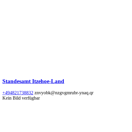
Standesamt Itzehoe-Land
+494821738832
znvyobk@nzgvgmrubr-ynaq.qr
Kein Bild verfügbar