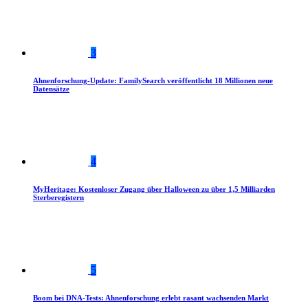
3
Ahnenforschung-Update: FamilySearch veröffentlicht 18 Millionen neue
Datensätze
4
MyHeritage: Kostenloser Zugang über Halloween zu über 1,5 Milliarden
Sterberegistern
5
Boom bei DNA-Tests: Ahnenforschung erlebt rasant wachsenden Markt