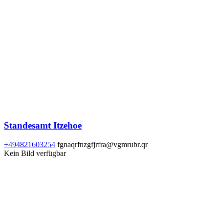
Standesamt Itzehoe
+494821603254
fgnaqrfnzgfjrfra@vgmrubr.qr
Kein Bild verfügbar