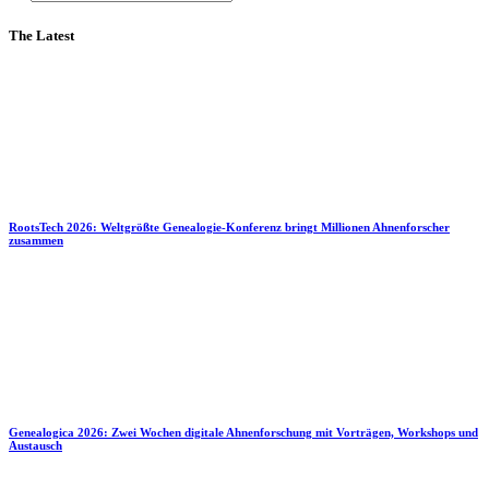
The Latest
RootsTech 2026: Weltgrößte Genealogie-Konferenz bringt Millionen Ahnenforscher
zusammen
Genealogica 2026: Zwei Wochen digitale Ahnenforschung mit Vorträgen, Workshops und
Austausch