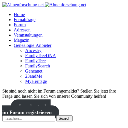
Home
Fernabfrage
Forum
Adressen
Veranstaltungen
Magazin
Genealogie-Anbieter
Ancestry
FamilyTreeDNA
FamilyTree
FamilySearch
Geneanet
23andMe
MyHeritage
Sie sind noch nicht im Forum angemeldet? Stellen Sie jetzt ihre
Frage und lassen Sie sich von unserer Community helfen!
Jetzt kostenlos
im Forum registrieren
Search