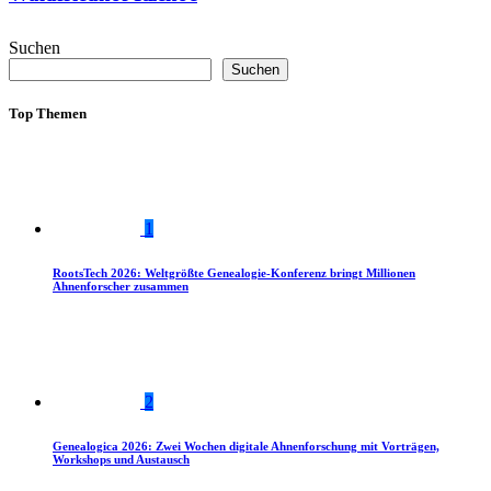
Suchen
Suchen
Top Themen
1
RootsTech 2026: Weltgrößte Genealogie-Konferenz bringt Millionen
Ahnenforscher zusammen
2
Genealogica 2026: Zwei Wochen digitale Ahnenforschung mit Vorträgen,
Workshops und Austausch