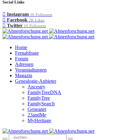
Social Links
Instagram
10
Followers
Facebook
2K
Likes
Twitter
10
Followers
Home
Fernabfrage
Forum
Adressen
Veranstaltungen
Magazin
Genealogie-Anbieter
Ancestry
FamilyTreeDNA
FamilyTree
FamilySearch
Geneanet
23andMe
MyHeritage