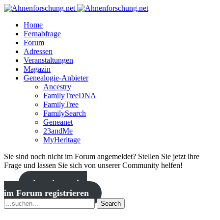
Home
Fernabfrage
Forum
Adressen
Veranstaltungen
Magazin
Genealogie-Anbieter
Ancestry
FamilyTreeDNA
FamilyTree
FamilySearch
Geneanet
23andMe
MyHeritage
Sie sind noch nicht im Forum angemeldet? Stellen Sie jetzt ihre
Frage und lassen Sie sich von unserer Community helfen!
Jetzt kostenlos
im Forum registrieren
Search