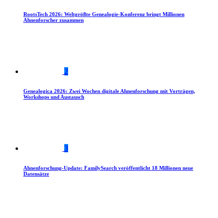
RootsTech 2026: Weltgrößte Genealogie-Konferenz bringt Millionen
Ahnenforscher zusammen
2
Genealogica 2026: Zwei Wochen digitale Ahnenforschung mit Vorträgen,
Workshops und Austausch
3
Ahnenforschung-Update: FamilySearch veröffentlicht 18 Millionen neue
Datensätze