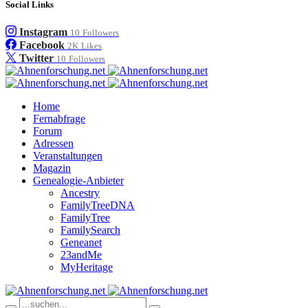
Social Links
Instagram
10
Followers
Facebook
2K
Likes
Twitter
10
Followers
Home
Fernabfrage
Forum
Adressen
Veranstaltungen
Magazin
Genealogie-Anbieter
Ancestry
FamilyTreeDNA
FamilyTree
FamilySearch
Geneanet
23andMe
MyHeritage