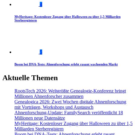
4
MyHeritage: Kostenloser Zugang über Halloween zu über 1,5 Milliarden
Sterberegistern
5
Boom bei DNA-Tests: Ahnenforschung erlebt rasant wachsenden Markt
Aktuelle Themen
RootsTech 2026: Weltgrößte Genealogie-Konferenz bringt
Millionen Ahnenforscher zusammen
Genealogica 2026: Zwei Wochen digitale Ahnenforschung
mit Vorträgen, Workshops und Austausch
Ahnenforschung-Update: FamilySearch veröffentlicht 18
Millionen neue Datensätze
MyHeritage: Kostenloser Zugang über Halloween zu über 1,5
Milliarden Sterberegistern
Boom bei DNA-Tests: Ahnenforschung erlebt rasant