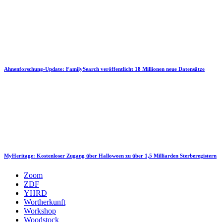
Ahnenforschung-Update: FamilySearch veröffentlicht 18 Millionen neue Datensätze
MyHeritage: Kostenloser Zugang über Halloween zu über 1,5 Milliarden Sterberegistern
Zoom
ZDF
YHRD
Wortherkunft
Workshop
Woodstock