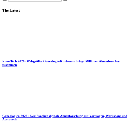
The Latest
RootsTech 2026: Weltgrößte Genealogie-Konferenz bringt Millionen Ahnenforscher
zusammen
Genealogica 2026: Zwei Wochen digitale Ahnenforschung mit Vorträgen, Workshops und
Austausch