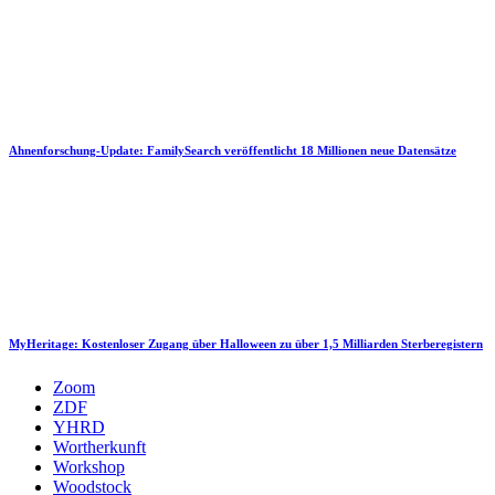
Ahnenforschung-Update: FamilySearch veröffentlicht 18 Millionen neue Datensätze
MyHeritage: Kostenloser Zugang über Halloween zu über 1,5 Milliarden Sterberegistern
Zoom
ZDF
YHRD
Wortherkunft
Workshop
Woodstock