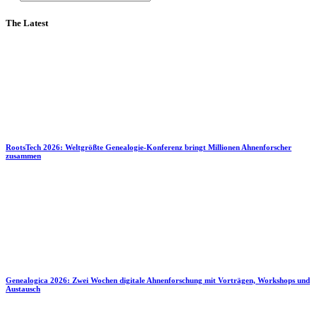
The Latest
RootsTech 2026: Weltgrößte Genealogie-Konferenz bringt Millionen Ahnenforscher
zusammen
Genealogica 2026: Zwei Wochen digitale Ahnenforschung mit Vorträgen, Workshops und
Austausch