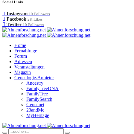
Social Links
Instagram
10
Followers
Facebook
2K
Likes
Twitter
10
Followers
Home
Fernabfrage
Forum
Adressen
Veranstaltungen
Magazin
Genealogie-Anbieter
Ancestry
FamilyTreeDNA
FamilyTree
FamilySearch
Geneanet
23andMe
MyHeritage