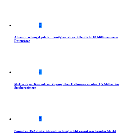
3
Ahnenforschung-Update: FamilySearch veröffentlicht 18 Millionen neue
Datensätze
4
MyHeritage: Kostenloser Zugang über Halloween zu über 1,5 Milliarden
Sterberegistern
5
Boom bei DNA-Tests: Ahnenforschung erlebt rasant wachsenden Markt