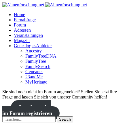
Home
Fernabfrage
Forum
Adressen
Veranstaltungen
Magazin
Genealogie-Anbieter
Ancestry
FamilyTreeDNA
FamilyTree
FamilySearch
Geneanet
23andMe
MyHeritage
Sie sind noch nicht im Forum angemeldet? Stellen Sie jetzt ihre
Frage und lassen Sie sich von unserer Community helfen!
Jetzt kostenlos
im Forum registrieren
Search