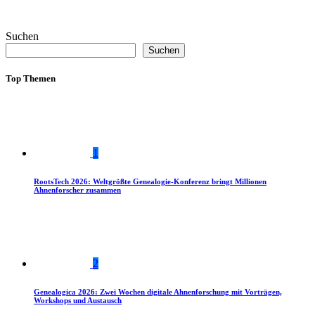
Suchen
Suchen
Top Themen
1
RootsTech 2026: Weltgrößte Genealogie-Konferenz bringt Millionen
Ahnenforscher zusammen
2
Genealogica 2026: Zwei Wochen digitale Ahnenforschung mit Vorträgen,
Workshops und Austausch