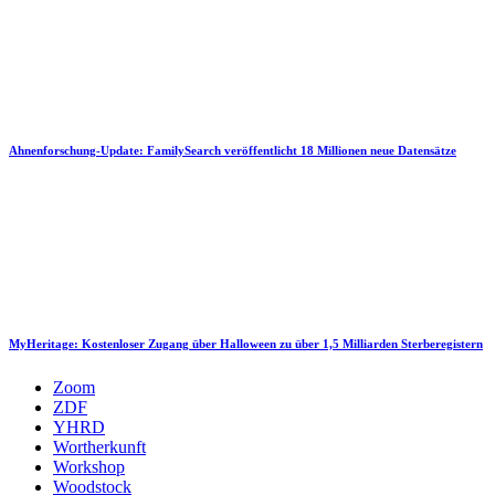
Ahnenforschung-Update: FamilySearch veröffentlicht 18 Millionen neue Datensätze
MyHeritage: Kostenloser Zugang über Halloween zu über 1,5 Milliarden Sterberegistern
Zoom
ZDF
YHRD
Wortherkunft
Workshop
Woodstock