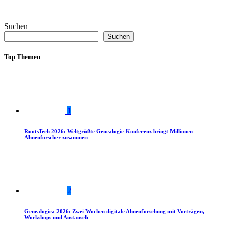
Suchen
Suchen
Top Themen
1
RootsTech 2026: Weltgrößte Genealogie-Konferenz bringt Millionen
Ahnenforscher zusammen
2
Genealogica 2026: Zwei Wochen digitale Ahnenforschung mit Vorträgen,
Workshops und Austausch