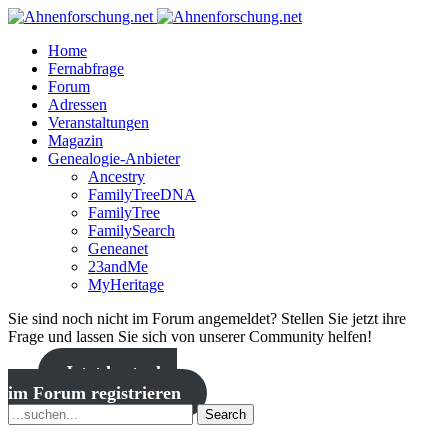
Home
Fernabfrage
Forum
Adressen
Veranstaltungen
Magazin
Genealogie-Anbieter
Ancestry
FamilyTreeDNA
FamilyTree
FamilySearch
Geneanet
23andMe
MyHeritage
Sie sind noch nicht im Forum angemeldet? Stellen Sie jetzt ihre
Frage und lassen Sie sich von unserer Community helfen!
Jetzt kostenlos
im Forum registrieren
Search