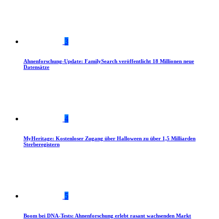
3
Ahnenforschung-Update: FamilySearch veröffentlicht 18 Millionen neue
Datensätze
4
MyHeritage: Kostenloser Zugang über Halloween zu über 1,5 Milliarden
Sterberegistern
5
Boom bei DNA-Tests: Ahnenforschung erlebt rasant wachsenden Markt