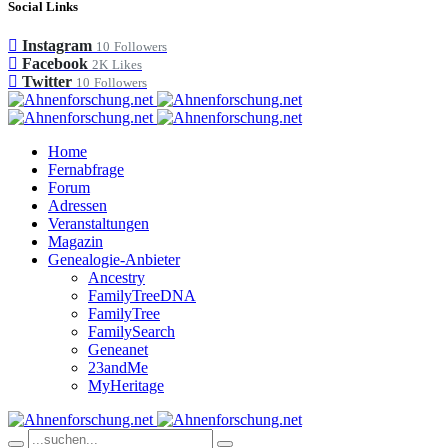
Social Links
Instagram
10
Followers
Facebook
2K
Likes
Twitter
10
Followers
Home
Fernabfrage
Forum
Adressen
Veranstaltungen
Magazin
Genealogie-Anbieter
Ancestry
FamilyTreeDNA
FamilyTree
FamilySearch
Geneanet
23andMe
MyHeritage