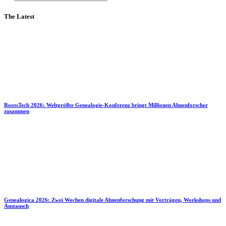
The Latest
RootsTech 2026: Weltgrößte Genealogie-Konferenz bringt Millionen Ahnenforscher
zusammen
Genealogica 2026: Zwei Wochen digitale Ahnenforschung mit Vorträgen, Workshops und
Austausch