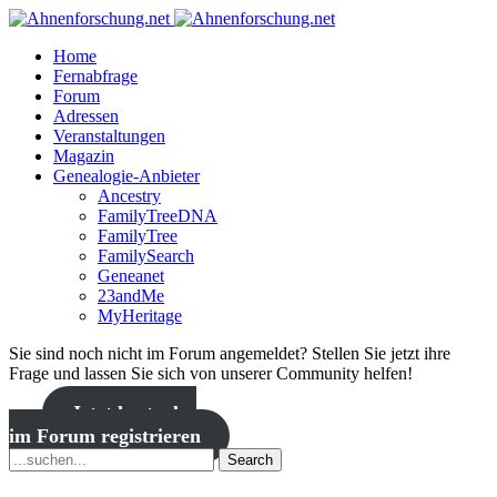
Home
Fernabfrage
Forum
Adressen
Veranstaltungen
Magazin
Genealogie-Anbieter
Ancestry
FamilyTreeDNA
FamilyTree
FamilySearch
Geneanet
23andMe
MyHeritage
Sie sind noch nicht im Forum angemeldet? Stellen Sie jetzt ihre
Frage und lassen Sie sich von unserer Community helfen!
Jetzt kostenlos
im Forum registrieren
Search