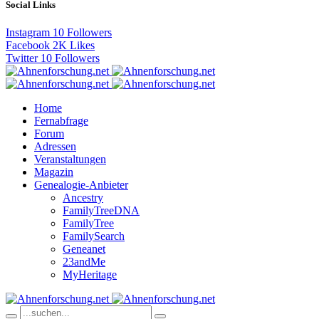
Social Links
Instagram
10
Followers
Facebook
2K
Likes
Twitter
10
Followers
Home
Fernabfrage
Forum
Adressen
Veranstaltungen
Magazin
Genealogie-Anbieter
Ancestry
FamilyTreeDNA
FamilyTree
FamilySearch
Geneanet
23andMe
MyHeritage