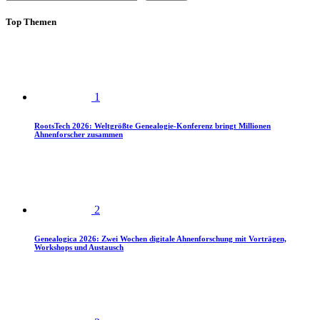
Top Themen
1
RootsTech 2026: Weltgrößte Genealogie-Konferenz bringt Millionen
Ahnenforscher zusammen
2
Genealogica 2026: Zwei Wochen digitale Ahnenforschung mit Vorträgen,
Workshops und Austausch