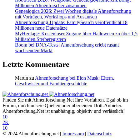
Millionen Ahnenforscher zusammen
Genealogica 2026: Zwei Wochen digitale Ahnenforschung
mit Vorträgen, Workshops und Austausch
Ahnenforschung-Update: FamilySearch veröffentlicht 18
Millionen neue Datensätze
MyHeritage: Kostenloser Zugang über Halloween zu über 1,5
Milliarden Sterberegistern
Boom bei DNA-Tests: Ahnenforschung erlebt rasant
wachsenden Markt
Letzte Kommentare
Martin
zu
Ahnenforschung bei Elon Musk: Eltern,
Geschwister und Familiengeschichte
Finden Sie mit Ahnenforschung.Net Ihre Vorfahren. Egal ob im
Forum, durch unsere Quellen oder über einen Dritt-Anbieter.
Ahnenforschung.Net ist unabhängig, objektiv und verlässlich!
10
2K
10
© 2024 Ahnenforschung.net |
Impressum
|
Datenschutz