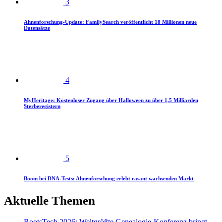
3
Ahnenforschung-Update: FamilySearch veröffentlicht 18 Millionen neue
Datensätze
4
MyHeritage: Kostenloser Zugang über Halloween zu über 1,5 Milliarden
Sterberegistern
5
Boom bei DNA-Tests: Ahnenforschung erlebt rasant wachsenden Markt
Aktuelle Themen
RootsTech 2026: Weltgrößte Genealogie-Konferenz bringt