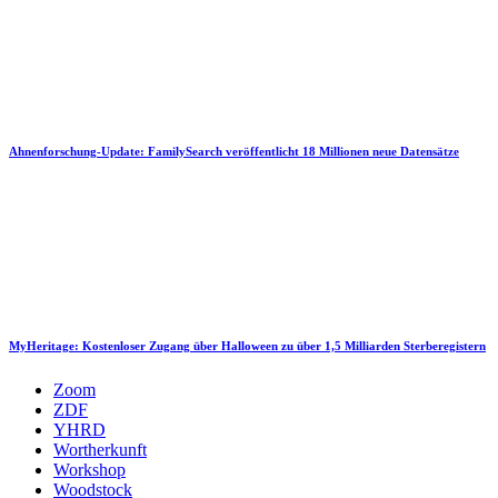
Ahnenforschung-Update: FamilySearch veröffentlicht 18 Millionen neue Datensätze
MyHeritage: Kostenloser Zugang über Halloween zu über 1,5 Milliarden Sterberegistern
Zoom
ZDF
YHRD
Wortherkunft
Workshop
Woodstock