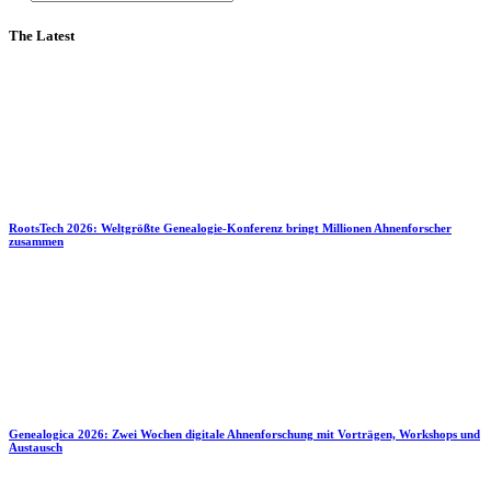
The Latest
RootsTech 2026: Weltgrößte Genealogie-Konferenz bringt Millionen Ahnenforscher
zusammen
Genealogica 2026: Zwei Wochen digitale Ahnenforschung mit Vorträgen, Workshops und
Austausch