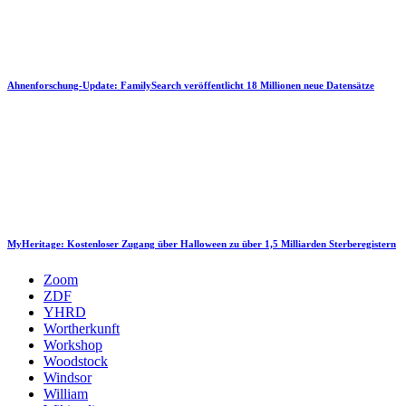
Ahnenforschung-Update: FamilySearch veröffentlicht 18 Millionen neue Datensätze
MyHeritage: Kostenloser Zugang über Halloween zu über 1,5 Milliarden Sterberegistern
Zoom
ZDF
YHRD
Wortherkunft
Workshop
Woodstock
Windsor
William