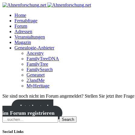
Home
Fernabfrage
Forum
Adressen
Veranstaltungen
Magazin
Genealogie-Anbieter
Ancestry
FamilyTreeDNA
FamilyTree
FamilySearch
Geneanet
23andMe
MyHeritage
Sie sind noch nicht im Forum angemeldet? Stellen Sie jetzt ihre Frag
Jetzt kostenlos
im Forum registrieren
Search
Social Links