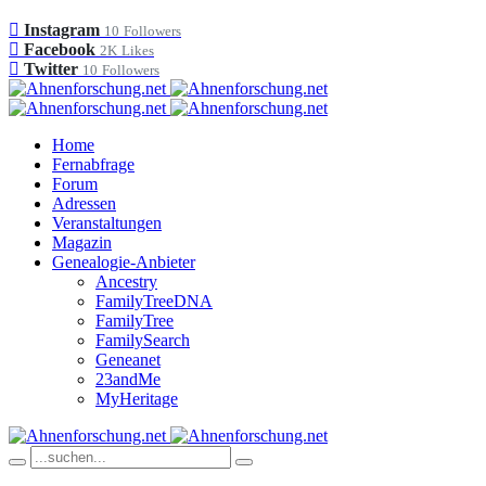
Instagram
10
Followers
Facebook
2K
Likes
Twitter
10
Followers
Home
Fernabfrage
Forum
Adressen
Veranstaltungen
Magazin
Genealogie-Anbieter
Ancestry
FamilyTreeDNA
FamilyTree
FamilySearch
Geneanet
23andMe
MyHeritage