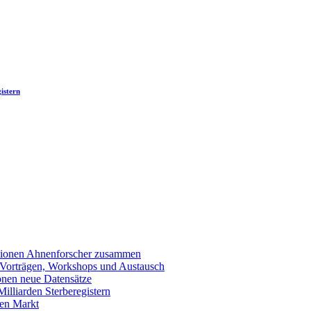
istern
llionen Ahnenforscher zusammen
 Vorträgen, Workshops und Austausch
onen neue Datensätze
lliarden Sterberegistern
en Markt