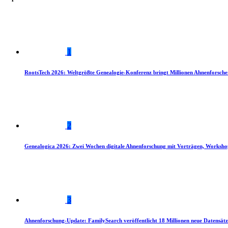
1
RootsTech 2026: Weltgrößte Genealogie-Konferenz bringt Millionen Ahnenforsch
2
Genealogica 2026: Zwei Wochen digitale Ahnenforschung mit Vorträgen, Worksho
3
Ahnenforschung-Update: FamilySearch veröffentlicht 18 Millionen neue Datensätz