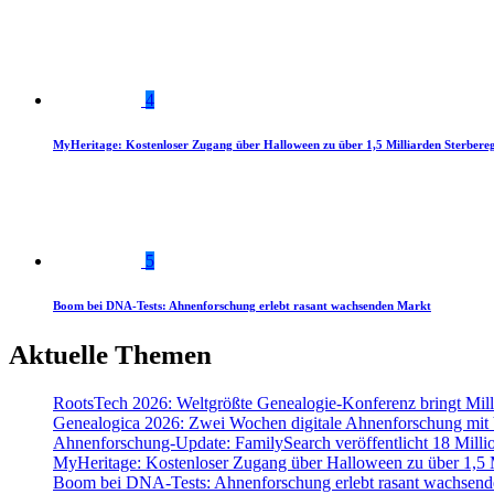
4
MyHeritage: Kostenloser Zugang über Halloween zu über 1,5 Milliarden Sterbereg
5
Boom bei DNA-Tests: Ahnenforschung erlebt rasant wachsenden Markt
Aktuelle Themen
RootsTech 2026: Weltgrößte Genealogie-Konferenz bringt Mi
Genealogica 2026: Zwei Wochen digitale Ahnenforschung mit
Ahnenforschung-Update: FamilySearch veröffentlicht 18 Milli
MyHeritage: Kostenloser Zugang über Halloween zu über 1,5 Mi
Boom bei DNA-Tests: Ahnenforschung erlebt rasant wachsend