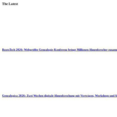
The Latest
RootsTech 2026: Weltgrößte Genealogie-Konferenz bringt Millionen Ahnenforscher zusa
Genealogica 2026: Zwei Wochen digitale Ahnenforschung mit Vorträgen, Workshops und A