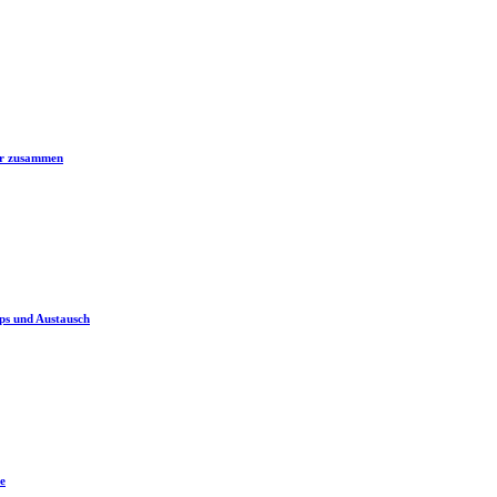
er zusammen
ps und Austausch
e