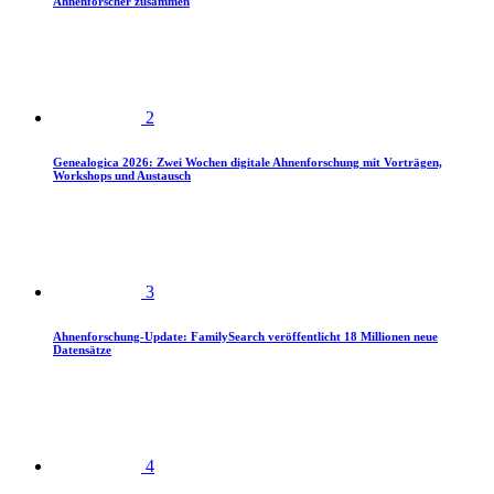
Ahnenforscher zusammen
2
Genealogica 2026: Zwei Wochen digitale Ahnenforschung mit Vorträgen,
Workshops und Austausch
3
Ahnenforschung-Update: FamilySearch veröffentlicht 18 Millionen neue
Datensätze
4