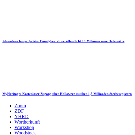
Ahnenforschung-Update: FamilySearch veröffentlicht 18 Millionen neue Datensätze
MyHeritage: Kostenloser Zugang über Halloween zu über 1,5 Milliarden Sterberegistern
Zoom
ZDF
YHRD
Wortherkunft
Workshop
Woodstock