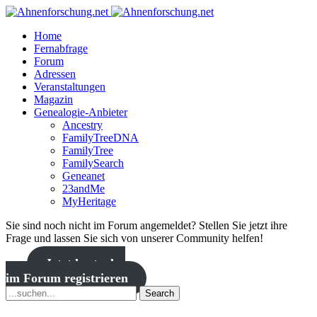
Home
Fernabfrage
Forum
Adressen
Veranstaltungen
Magazin
Genealogie-Anbieter
Ancestry
FamilyTreeDNA
FamilyTree
FamilySearch
Geneanet
23andMe
MyHeritage
Sie sind noch nicht im Forum angemeldet? Stellen Sie jetzt ihre
Frage und lassen Sie sich von unserer Community helfen!
Jetzt kostenlos
im Forum registrieren
Search