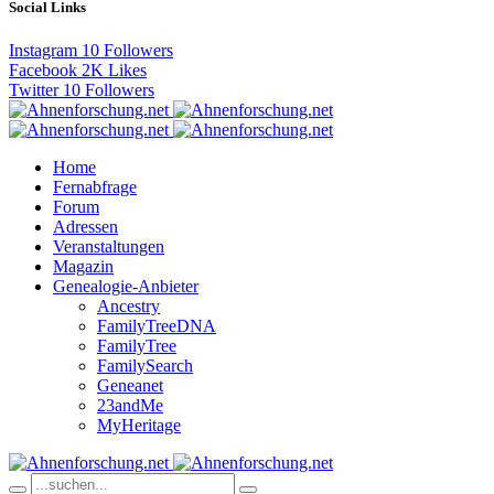
Social Links
Instagram
10
Followers
Facebook
2K
Likes
Twitter
10
Followers
Home
Fernabfrage
Forum
Adressen
Veranstaltungen
Magazin
Genealogie-Anbieter
Ancestry
FamilyTreeDNA
FamilyTree
FamilySearch
Geneanet
23andMe
MyHeritage