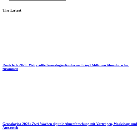
The Latest
RootsTech 2026: Weltgrößte Genealogie-Konferenz bringt Millionen Ahnenforscher
zusammen
Genealogica 2026: Zwei Wochen digitale Ahnenforschung mit Vorträgen, Workshops und
Austausch