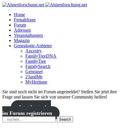
Home
Fernabfrage
Forum
Adressen
Veranstaltungen
Magazin
Genealogie-Anbieter
Ancestry
FamilyTreeDNA
FamilyTree
FamilySearch
Geneanet
23andMe
MyHeritage
Sie sind noch nicht im Forum angemeldet? Stellen Sie jetzt ihre
Frage und lassen Sie sich von unserer Community helfen!
Jetzt kostenlos
im Forum registrieren
Search