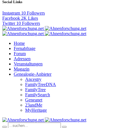
Social Links
Instagram
10
Followers
Facebook
2K
Likes
Twitter
10
Followers
Home
Fernabfrage
Forum
Adressen
Veranstaltungen
Magazin
Genealogie-Anbieter
Ancestry
FamilyTreeDNA
FamilyTree
FamilySearch
Geneanet
23andMe
MyHeritage