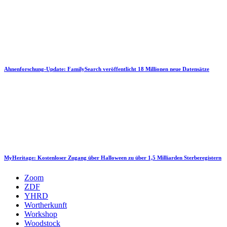
Ahnenforschung-Update: FamilySearch veröffentlicht 18 Millionen neue Datensätze
MyHeritage: Kostenloser Zugang über Halloween zu über 1,5 Milliarden Sterberegistern
Zoom
ZDF
YHRD
Wortherkunft
Workshop
Woodstock