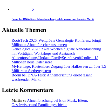
5
Boom bei DNA-Tests: Ahnenforschung erlebt rasant wachsenden Markt
Aktuelle Themen
RootsTech 2026: Weltgrößte Genealogie-Konferenz bringt
Millionen Ahnenforscher zusammen
Genealogica 2026: Zwei Wochen digitale Ahnenforschung
mit Vorträgen, Workshops und Austausch
Ahnenforschung-Update: FamilySearch veröffentlicht 18
Millionen neue Datensätze
MyHeritage: Kostenloser Zugang über Halloween zu über 1,5
Milliarden Sterberegistern
Boom bei DNA-Tests: Ahnenforschung erlebt rasant
wachsenden Markt
Letzte Kommentare
Martin
zu
Ahnenforschung bei Elon Musk: Eltern,
Geschwister und Familiengeschichte