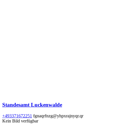
Standesamt Luckenwalde
+493371672251
fgnaqrfnzg@yhpxrajnyqr.qr
Kein Bild verfügbar