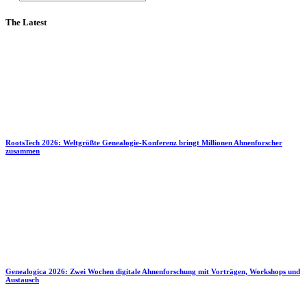
The Latest
RootsTech 2026: Weltgrößte Genealogie-Konferenz bringt Millionen Ahnenforscher
zusammen
Genealogica 2026: Zwei Wochen digitale Ahnenforschung mit Vorträgen, Workshops und
Austausch