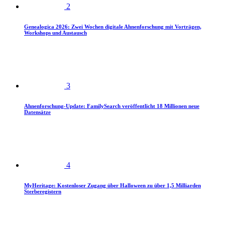
2
Genealogica 2026: Zwei Wochen digitale Ahnenforschung mit Vorträgen,
Workshops und Austausch
3
Ahnenforschung-Update: FamilySearch veröffentlicht 18 Millionen neue
Datensätze
4
MyHeritage: Kostenloser Zugang über Halloween zu über 1,5 Milliarden
Sterberegistern