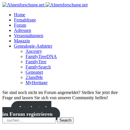
Home
Fernabfrage
Forum
Adressen
Veranstaltungen
Magazin
Genealogie-Anbieter
Ancestry
FamilyTreeDNA
FamilyTree
FamilySearch
Geneanet
23andMe
MyHeritage
Sie sind noch nicht im Forum angemeldet? Stellen Sie jetzt ihre
Frage und lassen Sie sich von unserer Community helfen!
Jetzt kostenlos
im Forum registrieren
Search