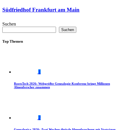
Südfriedhof Frankfurt am Main
Suchen
Suchen
Top Themen
1
RootsTech 2026: Weltgrößte Genealogie-Konferenz bringt Millionen
Ahnenforscher zusammen
2
Genealogica 2026: Zwei Wochen digitale Ahnenforschung mit Vorträgen,