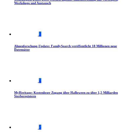
Workshops und Austausch
3
Ahnenforschung-Update: FamilySearch veröffentlicht 18 Millionen neue
Datensätze
4
MyHeritage: Kostenloser Zugang über Halloween zu über 1,5 Milliarden
Sterberegistern
5