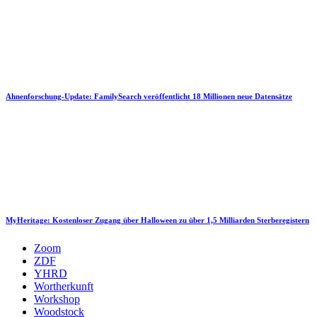
Ahnenforschung-Update: FamilySearch veröffentlicht 18 Millionen neue Datensätze
MyHeritage: Kostenloser Zugang über Halloween zu über 1,5 Milliarden Sterberegistern
Zoom
ZDF
YHRD
Wortherkunft
Workshop
Woodstock