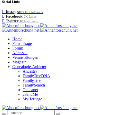
Social Links
Instagram
10
Followers
Facebook
2K
Likes
Twitter
10
Followers
Home
Fernabfrage
Forum
Adressen
Veranstaltungen
Magazin
Genealogie-Anbieter
Ancestry
FamilyTreeDNA
FamilyTree
FamilySearch
Geneanet
23andMe
MyHeritage