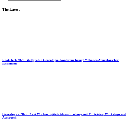
The Latest
RootsTech 2026: Weltgrößte Genealogie-Konferenz bringt Millionen Ahnenforscher
zusammen
Genealogica 2026: Zwei Wochen digitale Ahnenforschung mit Vorträgen, Workshops und
Austausch