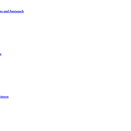
ps und Austausch
e
istern