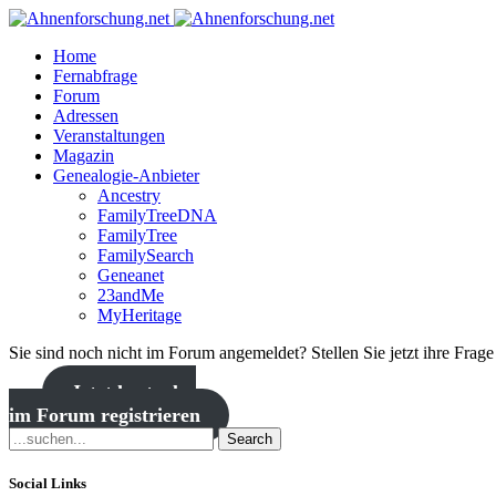
Home
Fernabfrage
Forum
Adressen
Veranstaltungen
Magazin
Genealogie-Anbieter
Ancestry
FamilyTreeDNA
FamilyTree
FamilySearch
Geneanet
23andMe
MyHeritage
Sie sind noch nicht im Forum angemeldet? Stellen Sie jetzt ihre Frag
Jetzt kostenlos
im Forum registrieren
Search
Social Links