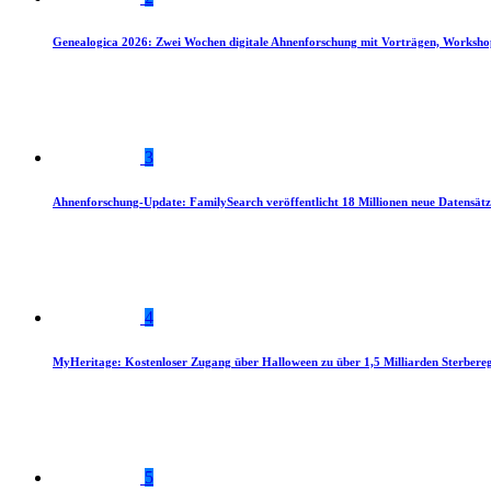
Genealogica 2026: Zwei Wochen digitale Ahnenforschung mit Vorträgen, Worksho
3
Ahnenforschung-Update: FamilySearch veröffentlicht 18 Millionen neue Datensätz
4
MyHeritage: Kostenloser Zugang über Halloween zu über 1,5 Milliarden Sterbereg
5