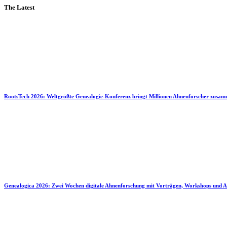
The Latest
RootsTech 2026: Weltgrößte Genealogie-Konferenz bringt Millionen Ahnenforscher zusa
Genealogica 2026: Zwei Wochen digitale Ahnenforschung mit Vorträgen, Workshops und A