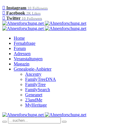
Instagram
10
Followers
Facebook
2K
Likes
Twitter
10
Followers
Home
Fernabfrage
Forum
Adressen
Veranstaltungen
Magazin
Genealogie-Anbieter
Ancestry
FamilyTreeDNA
FamilyTree
FamilySearch
Geneanet
23andMe
MyHeritage