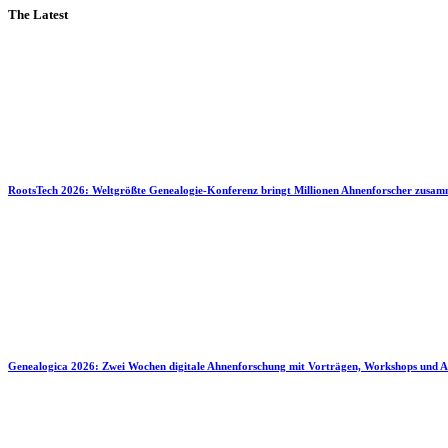
The Latest
RootsTech 2026: Weltgrößte Genealogie-Konferenz bringt Millionen Ahnenforscher zusa
Genealogica 2026: Zwei Wochen digitale Ahnenforschung mit Vorträgen, Workshops und A