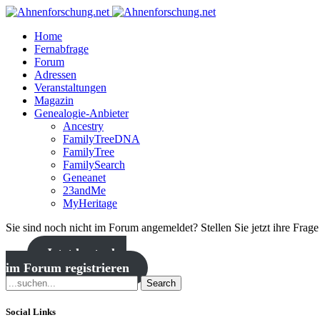
Home
Fernabfrage
Forum
Adressen
Veranstaltungen
Magazin
Genealogie-Anbieter
Ancestry
FamilyTreeDNA
FamilyTree
FamilySearch
Geneanet
23andMe
MyHeritage
Sie sind noch nicht im Forum angemeldet? Stellen Sie jetzt ihre Frag
Jetzt kostenlos
im Forum registrieren
Search
Social Links