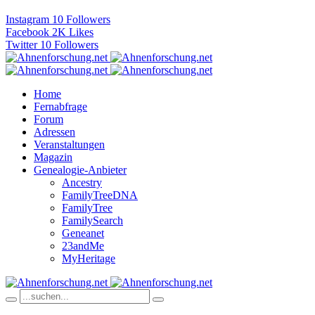
Instagram
10
Followers
Facebook
2K
Likes
Twitter
10
Followers
Home
Fernabfrage
Forum
Adressen
Veranstaltungen
Magazin
Genealogie-Anbieter
Ancestry
FamilyTreeDNA
FamilyTree
FamilySearch
Geneanet
23andMe
MyHeritage