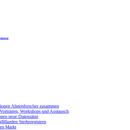
istern
llionen Ahnenforscher zusammen
 Vorträgen, Workshops und Austausch
onen neue Datensätze
lliarden Sterberegistern
en Markt