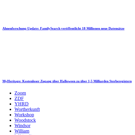
Ahnenforschung-Update: FamilySearch veröffentlicht 18 Millionen neue Datensätze
MyHeritage: Kostenloser Zugang über Halloween zu über 1,5 Milliarden Sterberegistern
Zoom
ZDF
YHRD
Wortherkunft
Workshop
Woodstock
Windsor
William