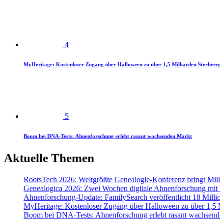
4
MyHeritage: Kostenloser Zugang über Halloween zu über 1,5 Milliarden Sterbereg
5
Boom bei DNA-Tests: Ahnenforschung erlebt rasant wachsenden Markt
Aktuelle Themen
RootsTech 2026: Weltgrößte Genealogie-Konferenz bringt Mi
Genealogica 2026: Zwei Wochen digitale Ahnenforschung mit
Ahnenforschung-Update: FamilySearch veröffentlicht 18 Milli
MyHeritage: Kostenloser Zugang über Halloween zu über 1,5 Mi
Boom bei DNA-Tests: Ahnenforschung erlebt rasant wachsend