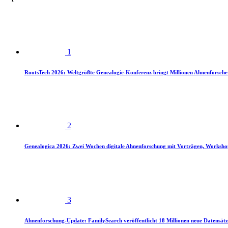
1
RootsTech 2026: Weltgrößte Genealogie-Konferenz bringt Millionen Ahnenforsch
2
Genealogica 2026: Zwei Wochen digitale Ahnenforschung mit Vorträgen, Worksho
3
Ahnenforschung-Update: FamilySearch veröffentlicht 18 Millionen neue Datensätz