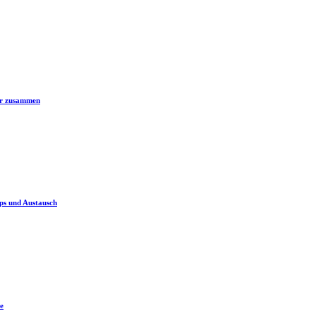
er zusammen
ps und Austausch
e