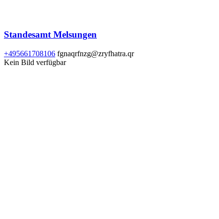
Standesamt Melsungen
+495661708106
fgnaqrfnzg@zryfhatra.qr
Kein Bild verfügbar