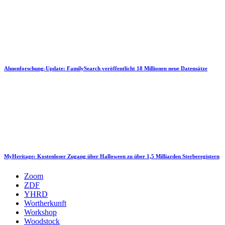
Ahnenforschung-Update: FamilySearch veröffentlicht 18 Millionen neue Datensätze
MyHeritage: Kostenloser Zugang über Halloween zu über 1,5 Milliarden Sterberegistern
Zoom
ZDF
YHRD
Wortherkunft
Workshop
Woodstock