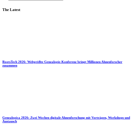
The Latest
RootsTech 2026: Weltgrößte Genealogie-Konferenz bringt Millionen Ahnenforscher
zusammen
Genealogica 2026: Zwei Wochen digitale Ahnenforschung mit Vorträgen, Workshops und
Austausch