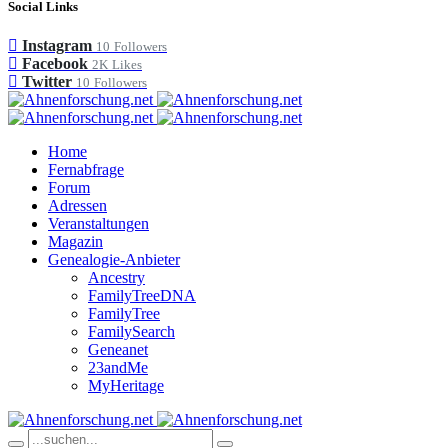
Social Links
Instagram
10
Followers
Facebook
2K
Likes
Twitter
10
Followers
Home
Fernabfrage
Forum
Adressen
Veranstaltungen
Magazin
Genealogie-Anbieter
Ancestry
FamilyTreeDNA
FamilyTree
FamilySearch
Geneanet
23andMe
MyHeritage