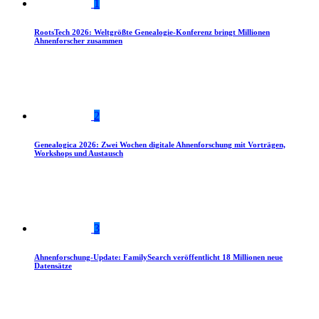
1
RootsTech 2026: Weltgrößte Genealogie-Konferenz bringt Millionen
Ahnenforscher zusammen
2
Genealogica 2026: Zwei Wochen digitale Ahnenforschung mit Vorträgen,
Workshops und Austausch
3
Ahnenforschung-Update: FamilySearch veröffentlicht 18 Millionen neue
Datensätze