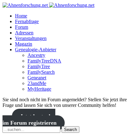
Home
Fernabfrage
Forum
Adressen
Veranstaltungen
Magazin
Genealogie-Anbieter
Ancestry
FamilyTreeDNA
FamilyTree
FamilySearch
Geneanet
23andMe
MyHeritage
Sie sind noch nicht im Forum angemeldet? Stellen Sie jetzt ihre
Frage und lassen Sie sich von unserer Community helfen!
Jetzt kostenlos
im Forum registrieren
Search