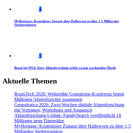
4
MyHeritage: Kostenloser Zugang über Halloween zu über 1,5 Milliarden
Sterberegistern
5
Boom bei DNA-Tests: Ahnenforschung erlebt rasant wachsenden Markt
Aktuelle Themen
RootsTech 2026: Weltgrößte Genealogie-Konferenz bringt
Millionen Ahnenforscher zusammen
Genealogica 2026: Zwei Wochen digitale Ahnenforschung
mit Vorträgen, Workshops und Austausch
Ahnenforschung-Update: FamilySearch veröffentlicht 18
Millionen neue Datensätze
MyHeritage: Kostenloser Zugang über Halloween zu über 1,5
Milliarden Sterberegistern