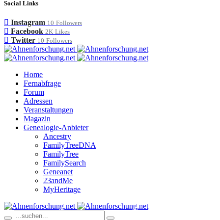
Social Links
Instagram
10
Followers
Facebook
2K
Likes
Twitter
10
Followers
Home
Fernabfrage
Forum
Adressen
Veranstaltungen
Magazin
Genealogie-Anbieter
Ancestry
FamilyTreeDNA
FamilyTree
FamilySearch
Geneanet
23andMe
MyHeritage