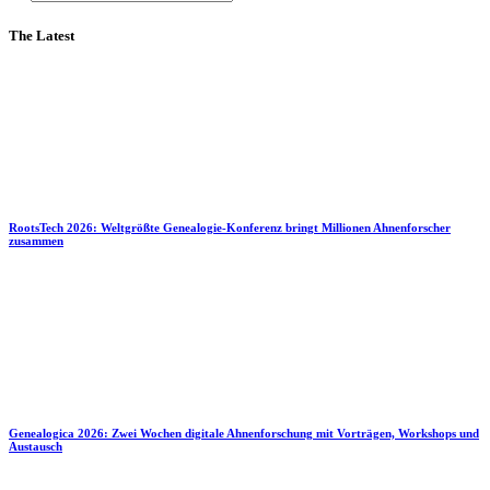
The Latest
RootsTech 2026: Weltgrößte Genealogie-Konferenz bringt Millionen Ahnenforscher
zusammen
Genealogica 2026: Zwei Wochen digitale Ahnenforschung mit Vorträgen, Workshops und
Austausch