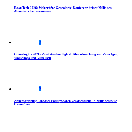
RootsTech 2026: Weltgrößte Genealogie-Konferenz bringt Millionen
Ahnenforscher zusammen
2
Genealogica 2026: Zwei Wochen digitale Ahnenforschung mit Vorträgen,
Workshops und Austausch
3
Ahnenforschung-Update: FamilySearch veröffentlicht 18 Millionen neue
Datensätze