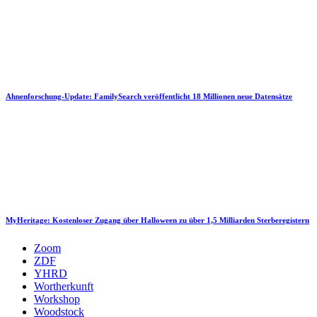
Ahnenforschung-Update: FamilySearch veröffentlicht 18 Millionen neue Datensätze
MyHeritage: Kostenloser Zugang über Halloween zu über 1,5 Milliarden Sterberegistern
Zoom
ZDF
YHRD
Wortherkunft
Workshop
Woodstock