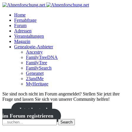
Home
Fernabfrage
Forum
Adressen
Veranstaltungen
Magazin
Genealogie-Anbieter
Ancestry
FamilyTreeDNA
FamilyTree
FamilySearch
Geneanet
23andMe
MyHeritage
Sie sind noch nicht im Forum angemeldet? Stellen Sie jetzt ihre
Frage und lassen Sie sich von unserer Community helfen!
Jetzt kostenlos
im Forum registrieren
Search