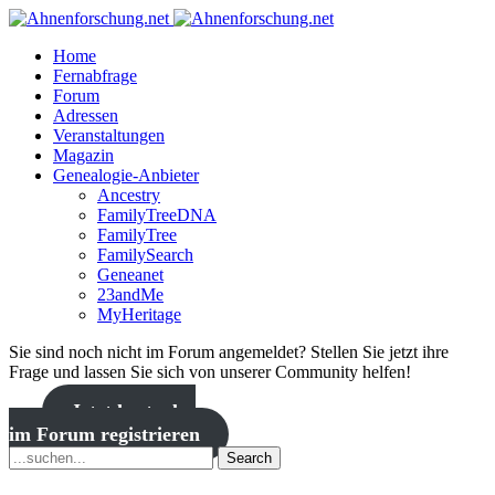
Home
Fernabfrage
Forum
Adressen
Veranstaltungen
Magazin
Genealogie-Anbieter
Ancestry
FamilyTreeDNA
FamilyTree
FamilySearch
Geneanet
23andMe
MyHeritage
Sie sind noch nicht im Forum angemeldet? Stellen Sie jetzt ihre
Frage und lassen Sie sich von unserer Community helfen!
Jetzt kostenlos
im Forum registrieren
Search