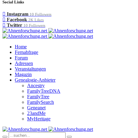
Social Links
Instagram
10
Followers
Facebook
2K
Likes
Twitter
10
Followers
Home
Fernabfrage
Forum
Adressen
Veranstaltungen
Magazin
Genealogie-Anbieter
Ancestry
FamilyTreeDNA
FamilyTree
FamilySearch
Geneanet
23andMe
MyHeritage