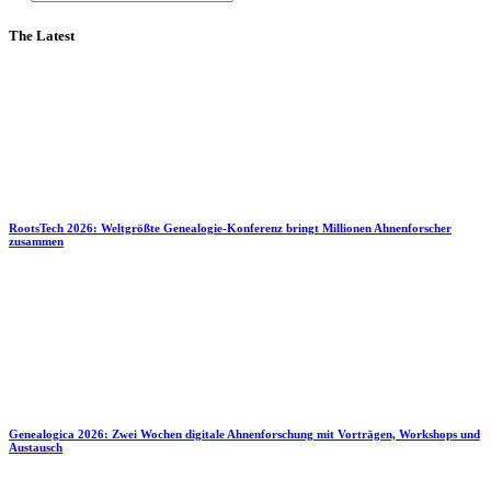
The Latest
RootsTech 2026: Weltgrößte Genealogie-Konferenz bringt Millionen Ahnenforscher
zusammen
Genealogica 2026: Zwei Wochen digitale Ahnenforschung mit Vorträgen, Workshops und
Austausch