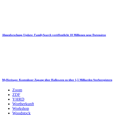
Ahnenforschung-Update: FamilySearch veröffentlicht 18 Millionen neue Datensätze
MyHeritage: Kostenloser Zugang über Halloween zu über 1,5 Milliarden Sterberegistern
Zoom
ZDF
YHRD
Wortherkunft
Workshop
Woodstock