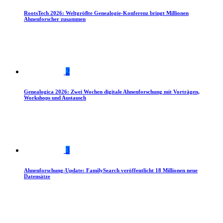
RootsTech 2026: Weltgrößte Genealogie-Konferenz bringt Millionen
Ahnenforscher zusammen
2
Genealogica 2026: Zwei Wochen digitale Ahnenforschung mit Vorträgen,
Workshops und Austausch
3
Ahnenforschung-Update: FamilySearch veröffentlicht 18 Millionen neue
Datensätze