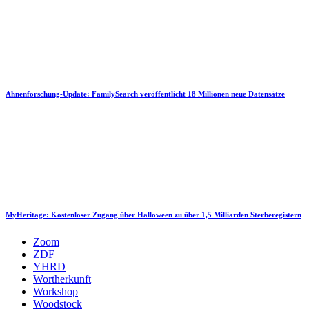
Ahnenforschung-Update: FamilySearch veröffentlicht 18 Millionen neue Datensätze
MyHeritage: Kostenloser Zugang über Halloween zu über 1,5 Milliarden Sterberegistern
Zoom
ZDF
YHRD
Wortherkunft
Workshop
Woodstock