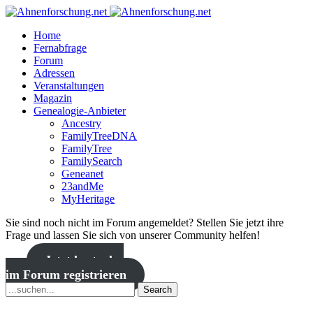
Home
Fernabfrage
Forum
Adressen
Veranstaltungen
Magazin
Genealogie-Anbieter
Ancestry
FamilyTreeDNA
FamilyTree
FamilySearch
Geneanet
23andMe
MyHeritage
Sie sind noch nicht im Forum angemeldet? Stellen Sie jetzt ihre
Frage und lassen Sie sich von unserer Community helfen!
Jetzt kostenlos
im Forum registrieren
Search