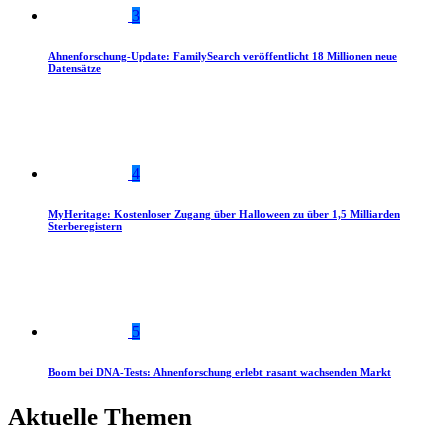
3
Ahnenforschung-Update: FamilySearch veröffentlicht 18 Millionen neue
Datensätze
4
MyHeritage: Kostenloser Zugang über Halloween zu über 1,5 Milliarden
Sterberegistern
5
Boom bei DNA-Tests: Ahnenforschung erlebt rasant wachsenden Markt
Aktuelle Themen