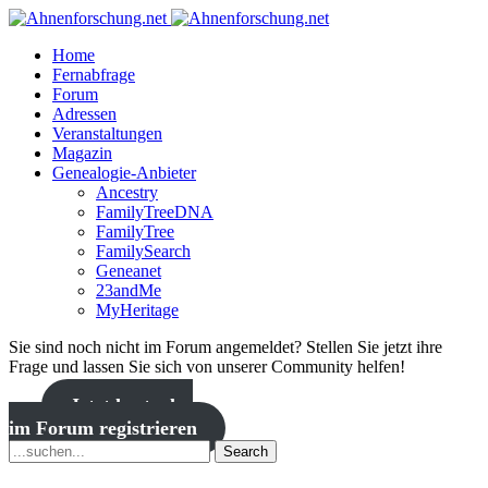
Home
Fernabfrage
Forum
Adressen
Veranstaltungen
Magazin
Genealogie-Anbieter
Ancestry
FamilyTreeDNA
FamilyTree
FamilySearch
Geneanet
23andMe
MyHeritage
Sie sind noch nicht im Forum angemeldet? Stellen Sie jetzt ihre
Frage und lassen Sie sich von unserer Community helfen!
Jetzt kostenlos
im Forum registrieren
Search