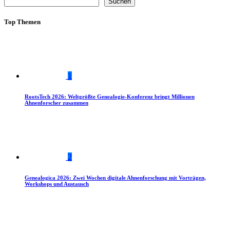
Suchen
Top Themen
1
RootsTech 2026: Weltgrößte Genealogie-Konferenz bringt Millionen
Ahnenforscher zusammen
2
Genealogica 2026: Zwei Wochen digitale Ahnenforschung mit Vorträgen,
Workshops und Austausch