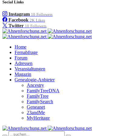
Social Links
Instagram
10
Followers
Facebook
2K
Likes
Twitter
10
Followers
Home
Fernabfrage
Forum
Adressen
Veranstaltungen
Magazin
Genealogie-Anbieter
Ancestry
FamilyTreeDNA
FamilyTree
FamilySearch
Geneanet
23andMe
MyHeritage