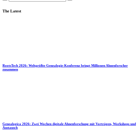
The Latest
RootsTech 2026: Weltgrößte Genealogie-Konferenz bringt Millionen Ahnenforscher
zusammen
Genealogica 2026: Zwei Wochen digitale Ahnenforschung mit Vorträgen, Workshops und
Austausch