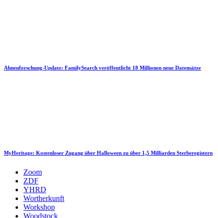
Ahnenforschung-Update: FamilySearch veröffentlicht 18 Millionen neue Datensätze
MyHeritage: Kostenloser Zugang über Halloween zu über 1,5 Milliarden Sterberegistern
Zoom
ZDF
YHRD
Wortherkunft
Workshop
Woodstock