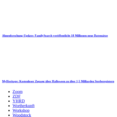
Ahnenforschung-Update: FamilySearch veröffentlicht 18 Millionen neue Datensätze
MyHeritage: Kostenloser Zugang über Halloween zu über 1,5 Milliarden Sterberegistern
Zoom
ZDF
YHRD
Wortherkunft
Workshop
Woodstock