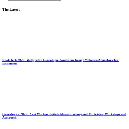
The Latest
RootsTech 2026: Weltgrößte Genealogie-Konferenz bringt Millionen Ahnenforscher
zusammen
Genealogica 2026: Zwei Wochen digitale Ahnenforschung mit Vorträgen, Workshops und
Austausch