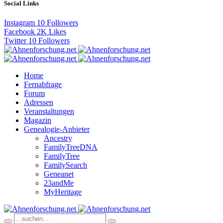
Social Links
Instagram
10
Followers
Facebook
2K
Likes
Twitter
10
Followers
Home
Fernabfrage
Forum
Adressen
Veranstaltungen
Magazin
Genealogie-Anbieter
Ancestry
FamilyTreeDNA
FamilyTree
FamilySearch
Geneanet
23andMe
MyHeritage