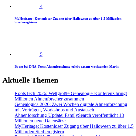
4
MyHeritage: Kostenloser Zugang über Halloween zu über 1,5 Milliarden
Sterberegistern
5
Boom bei DNA-Tests: Ahnenforschung erlebt rasant wachsenden Markt
Aktuelle Themen
RootsTech 2026: Weltgrößte Genealogie-Konferenz bringt
Millionen Ahnenforscher zusammen
Genealogica 2026: Zwei Wochen digitale Ahnenforschung
mit Vorträgen, Workshops und Austausch
Ahnenforschung-Update: FamilySearch veröffentlicht 18
Millionen neue Datensätze
MyHeritage: Kostenloser Zugang über Halloween zu über 1,5
Milliarden Sterberegistern