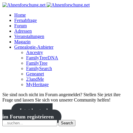
Home
Fernabfrage
Forum
Adressen
Veranstaltungen
Magazin
Genealogie-Anbieter
Ancestry
FamilyTreeDNA
FamilyTree
FamilySearch
Geneanet
23andMe
MyHeritage
Sie sind noch nicht im Forum angemeldet? Stellen Sie jetzt ihre
Frage und lassen Sie sich von unserer Community helfen!
Jetzt kostenlos
im Forum registrieren
Search