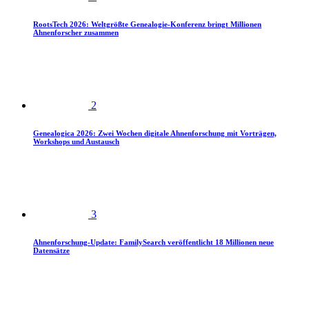
RootsTech 2026: Weltgrößte Genealogie-Konferenz bringt Millionen
Ahnenforscher zusammen
2
Genealogica 2026: Zwei Wochen digitale Ahnenforschung mit Vorträgen,
Workshops und Austausch
3
Ahnenforschung-Update: FamilySearch veröffentlicht 18 Millionen neue
Datensätze