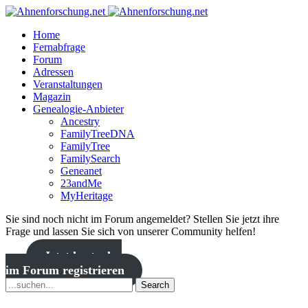
Home
Fernabfrage
Forum
Adressen
Veranstaltungen
Magazin
Genealogie-Anbieter
Ancestry
FamilyTreeDNA
FamilyTree
FamilySearch
Geneanet
23andMe
MyHeritage
Sie sind noch nicht im Forum angemeldet? Stellen Sie jetzt ihre
Frage und lassen Sie sich von unserer Community helfen!
Jetzt kostenlos
im Forum registrieren
Search