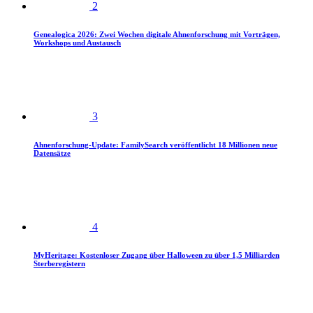
2
Genealogica 2026: Zwei Wochen digitale Ahnenforschung mit Vorträgen,
Workshops und Austausch
3
Ahnenforschung-Update: FamilySearch veröffentlicht 18 Millionen neue
Datensätze
4
MyHeritage: Kostenloser Zugang über Halloween zu über 1,5 Milliarden
Sterberegistern