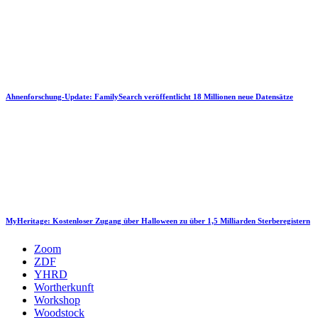
Ahnenforschung-Update: FamilySearch veröffentlicht 18 Millionen neue Datensätze
MyHeritage: Kostenloser Zugang über Halloween zu über 1,5 Milliarden Sterberegistern
Zoom
ZDF
YHRD
Wortherkunft
Workshop
Woodstock