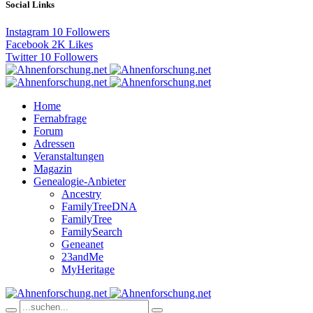
Social Links
Instagram
10
Followers
Facebook
2K
Likes
Twitter
10
Followers
Home
Fernabfrage
Forum
Adressen
Veranstaltungen
Magazin
Genealogie-Anbieter
Ancestry
FamilyTreeDNA
FamilyTree
FamilySearch
Geneanet
23andMe
MyHeritage