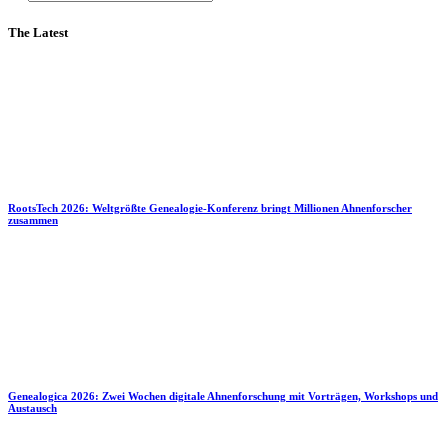
The Latest
RootsTech 2026: Weltgrößte Genealogie-Konferenz bringt Millionen Ahnenforscher
zusammen
Genealogica 2026: Zwei Wochen digitale Ahnenforschung mit Vorträgen, Workshops und
Austausch