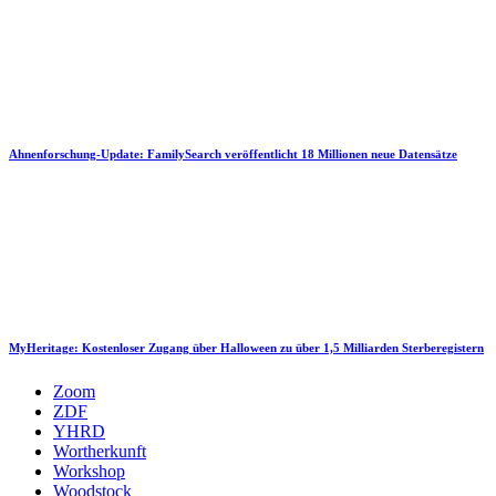
Ahnenforschung-Update: FamilySearch veröffentlicht 18 Millionen neue Datensätze
MyHeritage: Kostenloser Zugang über Halloween zu über 1,5 Milliarden Sterberegistern
Zoom
ZDF
YHRD
Wortherkunft
Workshop
Woodstock