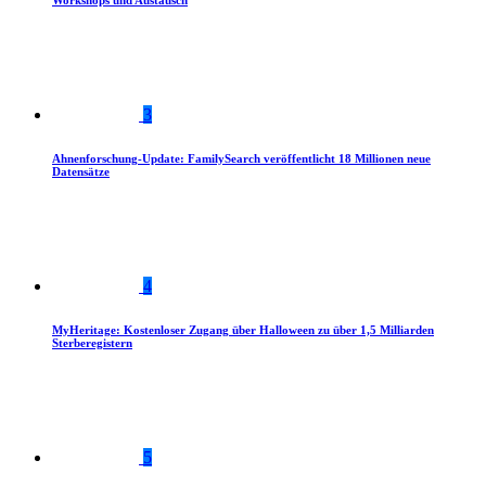
Workshops und Austausch
3
Ahnenforschung-Update: FamilySearch veröffentlicht 18 Millionen neue
Datensätze
4
MyHeritage: Kostenloser Zugang über Halloween zu über 1,5 Milliarden
Sterberegistern
5