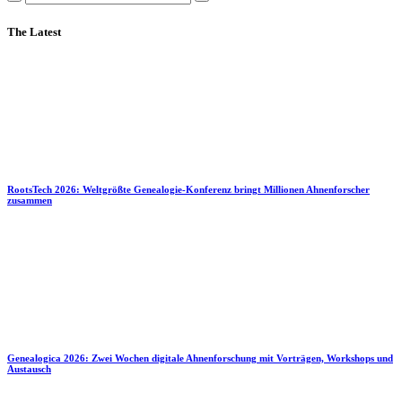
The Latest
RootsTech 2026: Weltgrößte Genealogie-Konferenz bringt Millionen Ahnenforscher
zusammen
Genealogica 2026: Zwei Wochen digitale Ahnenforschung mit Vorträgen, Workshops und
Austausch