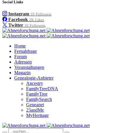
Social Links
Instagram
10
Followers
Facebook
2K
Likes
Twitter
10
Followers
Home
Fernabfrage
Forum
Adressen
Veranstaltungen
Magazin
Genealogie-Anbieter
Ancestry
FamilyTreeDNA
FamilyTree
FamilySearch
Geneanet
23andMe
MyHeritage