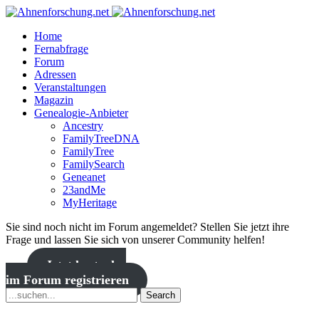
Home
Fernabfrage
Forum
Adressen
Veranstaltungen
Magazin
Genealogie-Anbieter
Ancestry
FamilyTreeDNA
FamilyTree
FamilySearch
Geneanet
23andMe
MyHeritage
Sie sind noch nicht im Forum angemeldet? Stellen Sie jetzt ihre
Frage und lassen Sie sich von unserer Community helfen!
Jetzt kostenlos
im Forum registrieren
Search