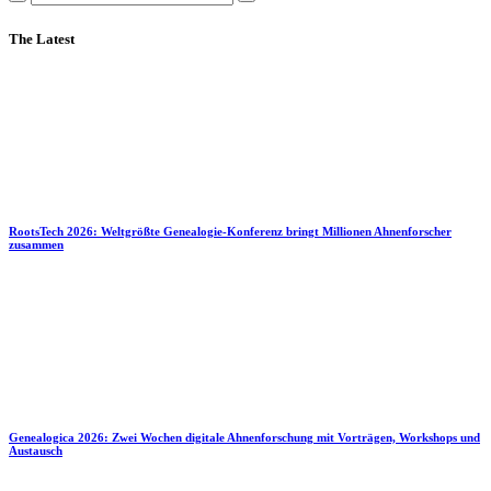
The Latest
RootsTech 2026: Weltgrößte Genealogie-Konferenz bringt Millionen Ahnenforscher
zusammen
Genealogica 2026: Zwei Wochen digitale Ahnenforschung mit Vorträgen, Workshops und
Austausch