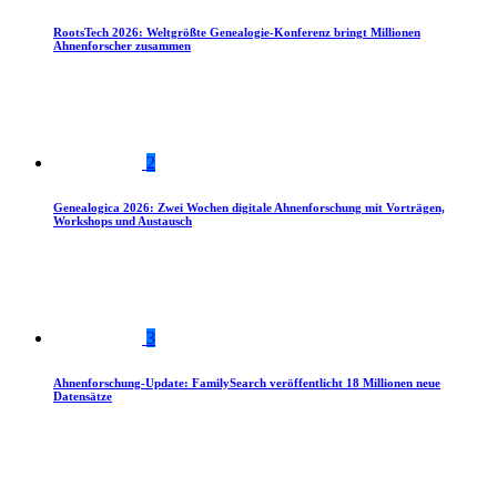
RootsTech 2026: Weltgrößte Genealogie-Konferenz bringt Millionen
Ahnenforscher zusammen
2
Genealogica 2026: Zwei Wochen digitale Ahnenforschung mit Vorträgen,
Workshops und Austausch
3
Ahnenforschung-Update: FamilySearch veröffentlicht 18 Millionen neue
Datensätze