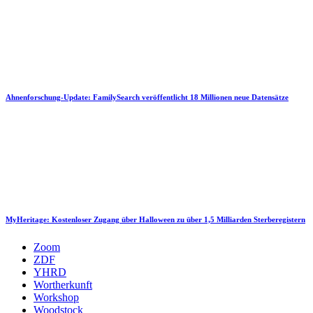
Ahnenforschung-Update: FamilySearch veröffentlicht 18 Millionen neue Datensätze
MyHeritage: Kostenloser Zugang über Halloween zu über 1,5 Milliarden Sterberegistern
Zoom
ZDF
YHRD
Wortherkunft
Workshop
Woodstock