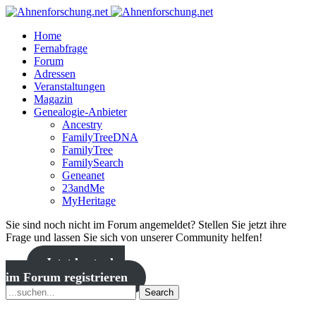
Home
Fernabfrage
Forum
Adressen
Veranstaltungen
Magazin
Genealogie-Anbieter
Ancestry
FamilyTreeDNA
FamilyTree
FamilySearch
Geneanet
23andMe
MyHeritage
Sie sind noch nicht im Forum angemeldet? Stellen Sie jetzt ihre
Frage und lassen Sie sich von unserer Community helfen!
Jetzt kostenlos
im Forum registrieren
Search