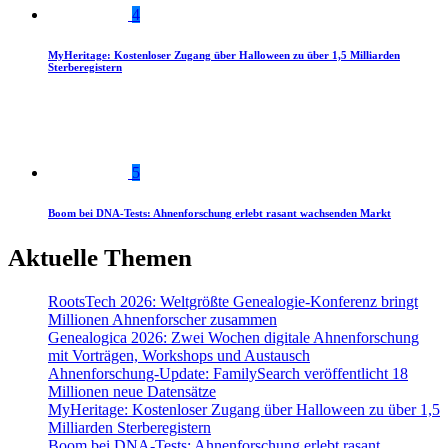
4
MyHeritage: Kostenloser Zugang über Halloween zu über 1,5 Milliarden
Sterberegistern
5
Boom bei DNA-Tests: Ahnenforschung erlebt rasant wachsenden Markt
Aktuelle Themen
RootsTech 2026: Weltgrößte Genealogie-Konferenz bringt
Millionen Ahnenforscher zusammen
Genealogica 2026: Zwei Wochen digitale Ahnenforschung
mit Vorträgen, Workshops und Austausch
Ahnenforschung-Update: FamilySearch veröffentlicht 18
Millionen neue Datensätze
MyHeritage: Kostenloser Zugang über Halloween zu über 1,5
Milliarden Sterberegistern
Boom bei DNA-Tests: Ahnenforschung erlebt rasant