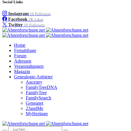
Social Links
Instagram
10
Followers
Facebook
2K
Likes
Twitter
10
Followers
Home
Fernabfrage
Forum
Adressen
Veranstaltungen
Magazin
Genealogie-Anbieter
Ancestry
FamilyTreeDNA
FamilyTree
FamilySearch
Geneanet
23andMe
MyHeritage