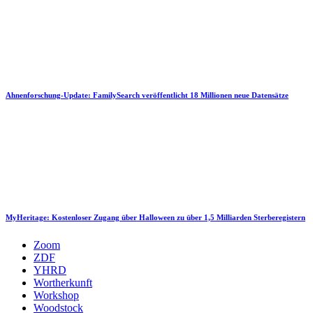
Ahnenforschung-Update: FamilySearch veröffentlicht 18 Millionen neue Datensätze
MyHeritage: Kostenloser Zugang über Halloween zu über 1,5 Milliarden Sterberegistern
Zoom
ZDF
YHRD
Wortherkunft
Workshop
Woodstock