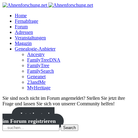
Home
Fernabfrage
Forum
Adressen
Veranstaltungen
Magazin
Genealogie-Anbieter
Ancestry
FamilyTreeDNA
FamilyTree
FamilySearch
Geneanet
23andMe
MyHeritage
Sie sind noch nicht im Forum angemeldet? Stellen Sie jetzt ihre
Frage und lassen Sie sich von unserer Community helfen!
Jetzt kostenlos
im Forum registrieren
Search