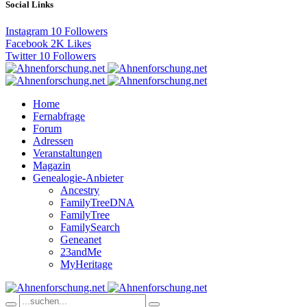
Social Links
Instagram
10
Followers
Facebook
2K
Likes
Twitter
10
Followers
Home
Fernabfrage
Forum
Adressen
Veranstaltungen
Magazin
Genealogie-Anbieter
Ancestry
FamilyTreeDNA
FamilyTree
FamilySearch
Geneanet
23andMe
MyHeritage