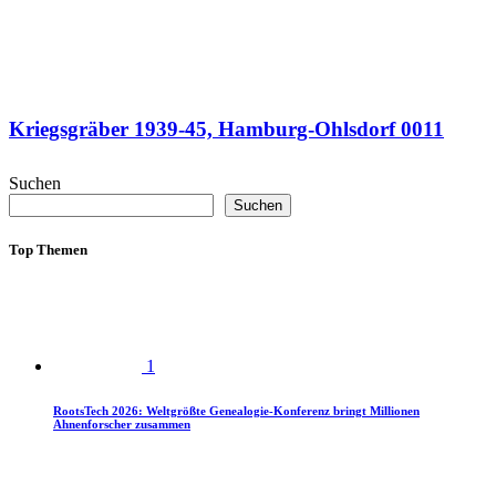
Kriegsgräber 1939-45, Hamburg-Ohlsdorf 0011
Suchen
Suchen
Top Themen
1
RootsTech 2026: Weltgrößte Genealogie-Konferenz bringt Millionen
Ahnenforscher zusammen