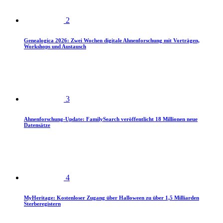
2
Genealogica 2026: Zwei Wochen digitale Ahnenforschung mit Vorträgen,
Workshops und Austausch
3
Ahnenforschung-Update: FamilySearch veröffentlicht 18 Millionen neue
Datensätze
4
MyHeritage: Kostenloser Zugang über Halloween zu über 1,5 Milliarden
Sterberegistern