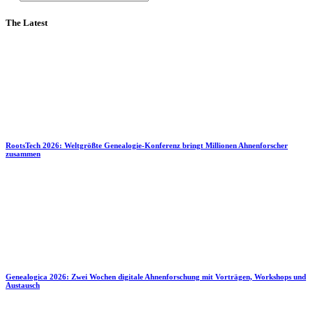
The Latest
RootsTech 2026: Weltgrößte Genealogie-Konferenz bringt Millionen Ahnenforscher
zusammen
Genealogica 2026: Zwei Wochen digitale Ahnenforschung mit Vorträgen, Workshops und
Austausch