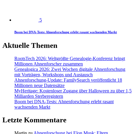
5
Boom bei DNA-Tests: Ahnenforschung erlebt rasant wachsenden Markt
Aktuelle Themen
RootsTech 2026: Weltgrößte Genealogie-Konferenz bringt
Millionen Ahnenforscher zusammen
Genealogica 2026: Zwei Wochen digitale Ahnenforschung
mit Vorträgen, Workshops und Austausch
Ahnenforschung-Update: FamilySearch veröffentlicht 18
Millionen neue Datensätze
MyHeritage: Kostenloser Zugang über Halloween zu über 1,5
Milliarden Sterberegistern
Boom bei DNA-Tests: Ahnenforschung erlebt rasant
wachsenden Markt
Letzte Kommentare
Martin
zu
Ahnenforschung bei Elon Musk: Eltern,