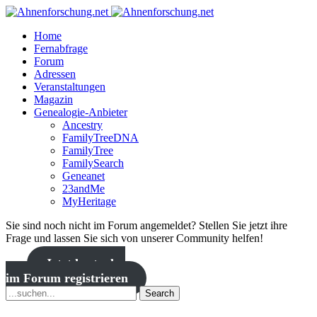
Home
Fernabfrage
Forum
Adressen
Veranstaltungen
Magazin
Genealogie-Anbieter
Ancestry
FamilyTreeDNA
FamilyTree
FamilySearch
Geneanet
23andMe
MyHeritage
Sie sind noch nicht im Forum angemeldet? Stellen Sie jetzt ihre
Frage und lassen Sie sich von unserer Community helfen!
Jetzt kostenlos
im Forum registrieren
Search