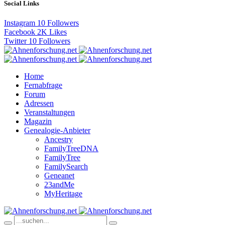
Social Links
Instagram
10
Followers
Facebook
2K
Likes
Twitter
10
Followers
Home
Fernabfrage
Forum
Adressen
Veranstaltungen
Magazin
Genealogie-Anbieter
Ancestry
FamilyTreeDNA
FamilyTree
FamilySearch
Geneanet
23andMe
MyHeritage