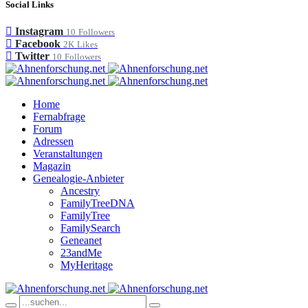
Social Links
Instagram
10
Followers
Facebook
2K
Likes
Twitter
10
Followers
Home
Fernabfrage
Forum
Adressen
Veranstaltungen
Magazin
Genealogie-Anbieter
Ancestry
FamilyTreeDNA
FamilyTree
FamilySearch
Geneanet
23andMe
MyHeritage