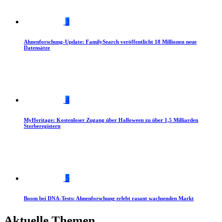
3
Ahnenforschung-Update: FamilySearch veröffentlicht 18 Millionen neue
Datensätze
4
MyHeritage: Kostenloser Zugang über Halloween zu über 1,5 Milliarden
Sterberegistern
5
Boom bei DNA-Tests: Ahnenforschung erlebt rasant wachsenden Markt
Aktuelle Themen