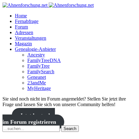
Home
Fernabfrage
Forum
Adressen
Veranstaltungen
Magazin
Genealogie-Anbieter
Ancestry
FamilyTreeDNA
FamilyTree
FamilySearch
Geneanet
23andMe
MyHeritage
Sie sind noch nicht im Forum angemeldet? Stellen Sie jetzt ihre
Frage und lassen Sie sich von unserer Community helfen!
Jetzt kostenlos
im Forum registrieren
Search