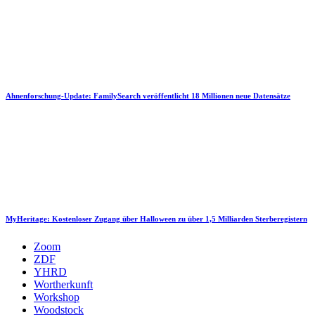
Ahnenforschung-Update: FamilySearch veröffentlicht 18 Millionen neue Datensätze
MyHeritage: Kostenloser Zugang über Halloween zu über 1,5 Milliarden Sterberegistern
Zoom
ZDF
YHRD
Wortherkunft
Workshop
Woodstock