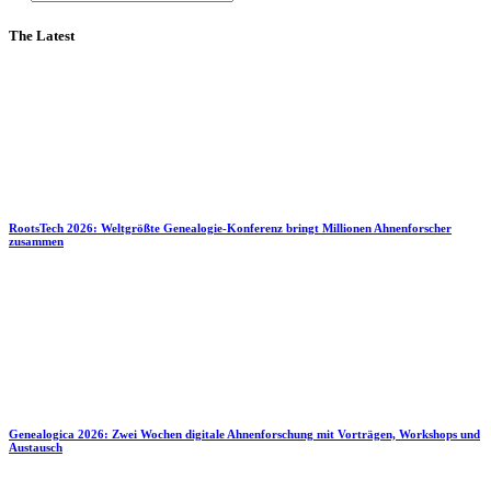
The Latest
RootsTech 2026: Weltgrößte Genealogie-Konferenz bringt Millionen Ahnenforscher
zusammen
Genealogica 2026: Zwei Wochen digitale Ahnenforschung mit Vorträgen, Workshops und
Austausch