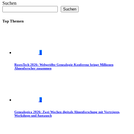
Suchen
Suchen
Top Themen
1
RootsTech 2026: Weltgrößte Genealogie-Konferenz bringt Millionen
Ahnenforscher zusammen
2
Genealogica 2026: Zwei Wochen digitale Ahnenforschung mit Vorträgen,
Workshops und Austausch