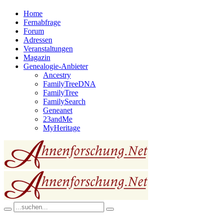
Home
Fernabfrage
Forum
Adressen
Veranstaltungen
Magazin
Genealogie-Anbieter
Ancestry
FamilyTreeDNA
FamilyTree
FamilySearch
Geneanet
23andMe
MyHeritage