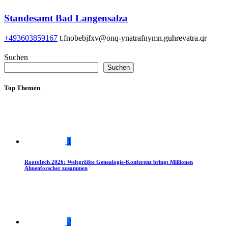
Standesamt Bad Langensalza
+493603859167
t.fnobebjfxv@onq-ynatrafnymn.guhrevatra.qr
Suchen
Suchen
Top Themen
1
RootsTech 2026: Weltgrößte Genealogie-Konferenz bringt Millionen
Ahnenforscher zusammen
2