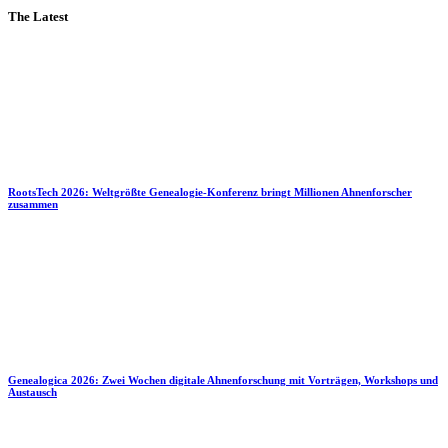
The Latest
RootsTech 2026: Weltgrößte Genealogie-Konferenz bringt Millionen Ahnenforscher
zusammen
Genealogica 2026: Zwei Wochen digitale Ahnenforschung mit Vorträgen, Workshops und
Austausch