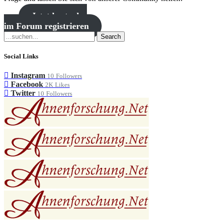
Jetzt kostenlos
im Forum registrieren
Search
Social Links
Instagram
10
Followers
Facebook
2K
Likes
Twitter
10
Followers