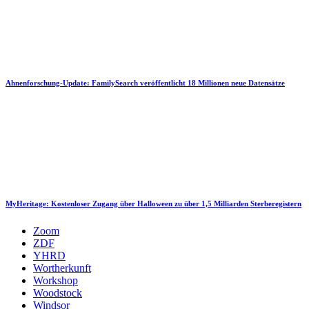
Ahnenforschung-Update: FamilySearch veröffentlicht 18 Millionen neue Datensätze
MyHeritage: Kostenloser Zugang über Halloween zu über 1,5 Milliarden Sterberegistern
Zoom
ZDF
YHRD
Wortherkunft
Workshop
Woodstock
Windsor