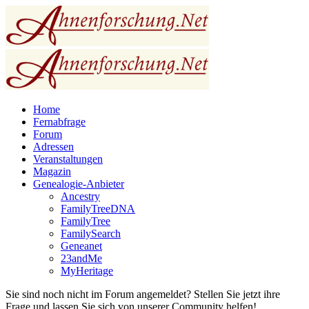
Home
Fernabfrage
Forum
Adressen
Veranstaltungen
Magazin
Genealogie-Anbieter
Ancestry
FamilyTreeDNA
FamilyTree
FamilySearch
Geneanet
23andMe
MyHeritage
Sie sind noch nicht im Forum angemeldet? Stellen Sie jetzt ihre
Frage und lassen Sie sich von unserer Community helfen!