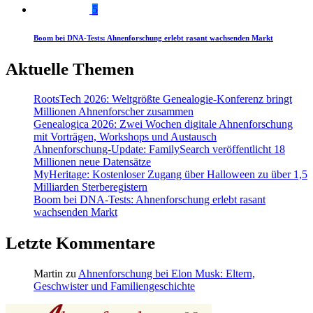
5
Boom bei DNA-Tests: Ahnenforschung erlebt rasant wachsenden Markt
Aktuelle Themen
RootsTech 2026: Weltgrößte Genealogie-Konferenz bringt
Millionen Ahnenforscher zusammen
Genealogica 2026: Zwei Wochen digitale Ahnenforschung
mit Vorträgen, Workshops und Austausch
Ahnenforschung-Update: FamilySearch veröffentlicht 18
Millionen neue Datensätze
MyHeritage: Kostenloser Zugang über Halloween zu über 1,5
Milliarden Sterberegistern
Boom bei DNA-Tests: Ahnenforschung erlebt rasant
wachsenden Markt
Letzte Kommentare
Martin
zu
Ahnenforschung bei Elon Musk: Eltern,
Geschwister und Familiengeschichte