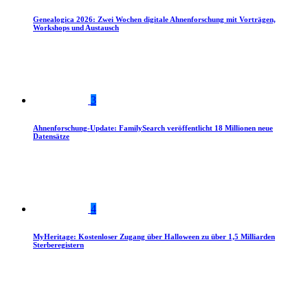
Genealogica 2026: Zwei Wochen digitale Ahnenforschung mit Vorträgen,
Workshops und Austausch
3
Ahnenforschung-Update: FamilySearch veröffentlicht 18 Millionen neue
Datensätze
4
MyHeritage: Kostenloser Zugang über Halloween zu über 1,5 Milliarden
Sterberegistern