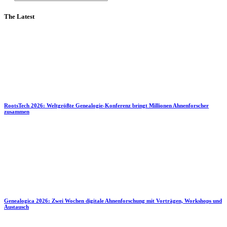
The Latest
RootsTech 2026: Weltgrößte Genealogie-Konferenz bringt Millionen Ahnenforscher
zusammen
Genealogica 2026: Zwei Wochen digitale Ahnenforschung mit Vorträgen, Workshops und
Austausch