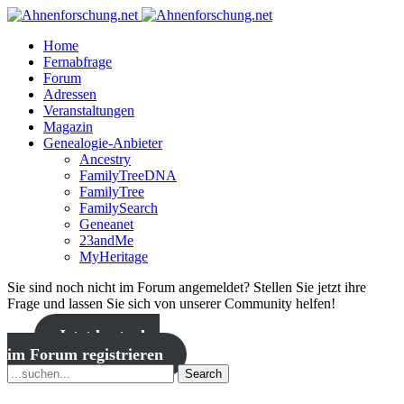
Home
Fernabfrage
Forum
Adressen
Veranstaltungen
Magazin
Genealogie-Anbieter
Ancestry
FamilyTreeDNA
FamilyTree
FamilySearch
Geneanet
23andMe
MyHeritage
Sie sind noch nicht im Forum angemeldet? Stellen Sie jetzt ihre
Frage und lassen Sie sich von unserer Community helfen!
Jetzt kostenlos
im Forum registrieren
Search