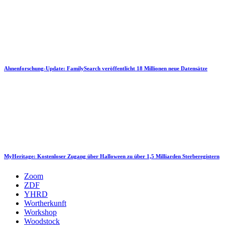
Ahnenforschung-Update: FamilySearch veröffentlicht 18 Millionen neue Datensätze
MyHeritage: Kostenloser Zugang über Halloween zu über 1,5 Milliarden Sterberegistern
Zoom
ZDF
YHRD
Wortherkunft
Workshop
Woodstock