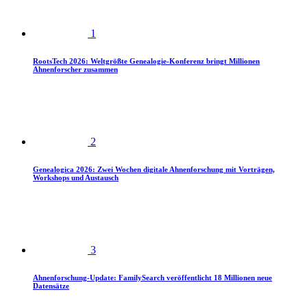
1
RootsTech 2026: Weltgrößte Genealogie-Konferenz bringt Millionen
Ahnenforscher zusammen
2
Genealogica 2026: Zwei Wochen digitale Ahnenforschung mit Vorträgen,
Workshops und Austausch
3
Ahnenforschung-Update: FamilySearch veröffentlicht 18 Millionen neue
Datensätze