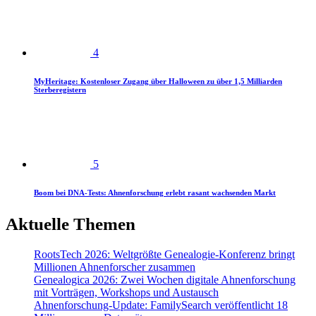
4
MyHeritage: Kostenloser Zugang über Halloween zu über 1,5 Milliarden
Sterberegistern
5
Boom bei DNA-Tests: Ahnenforschung erlebt rasant wachsenden Markt
Aktuelle Themen
RootsTech 2026: Weltgrößte Genealogie-Konferenz bringt
Millionen Ahnenforscher zusammen
Genealogica 2026: Zwei Wochen digitale Ahnenforschung
mit Vorträgen, Workshops und Austausch
Ahnenforschung-Update: FamilySearch veröffentlicht 18