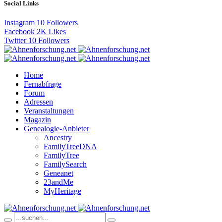
Social Links
Instagram
10
Followers
Facebook
2K
Likes
Twitter
10
Followers
Home
Fernabfrage
Forum
Adressen
Veranstaltungen
Magazin
Genealogie-Anbieter
Ancestry
FamilyTreeDNA
FamilyTree
FamilySearch
Geneanet
23andMe
MyHeritage