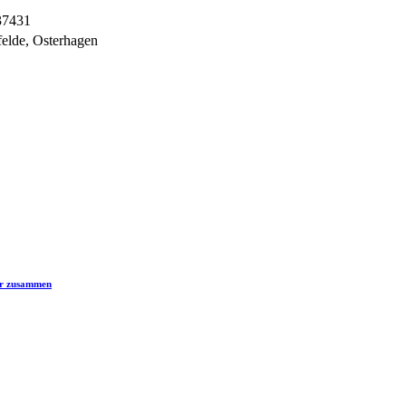
37431
felde, Osterhagen
er zusammen