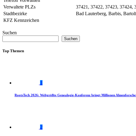
Telefon Vorwahlen
Verwaltete PLZs
37421, 37422, 37423, 37424, 
Stadtbezirke
Bad Lauterberg, Barbis, Bartol
KFZ Kennzeichen
Suchen
Suchen
Top Themen
1
RootsTech 2026: Weltgrößte Genealogie-Konferenz bringt Millionen Ahnenforsch
2