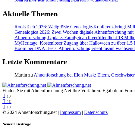
Boom bei DNA-Tests: Ahnenforschung erlebt rasant wachsenden Markt
Aktuelle Themen
RootsTech 2026: Weltgrößte Genealogie-Konferenz bringt Mi
Genealogica 2026: Zwei Wochen digitale Ahnenforschung mit
Ahnenforschung-Update: FamilySearch veröffentlicht 18 Milli
MyHeritage: Kostenloser Zugang über Halloween zu über 1,5 Mi
Boom bei DNA-Tests: Ahnenforschung erlebt rasant wachsend
Letzte Kommentare
Martin
zu
Ahnenforschung bei Elon Musk: Eltern, Geschwister
Finden Sie mit Ahnenforschung.Net Ihre Vorfahren. Egal ob im Forum,
10
2K
10
© 2024 Ahnenforschung.net |
Impressum
|
Datenschutz
Neueste Beiträge