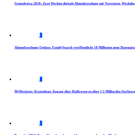
Genealogica 2026: Zwei Wochen digitale Ahnenforschung mit Vorträgen, Worksho
3
Ahnenforschung-Update: FamilySearch veröffentlicht 18 Millionen neue Datensätz
4
MyHeritage: Kostenloser Zugang über Halloween zu über 1,5 Milliarden Sterbereg
5