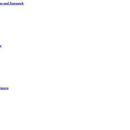
ps und Austausch
e
istern