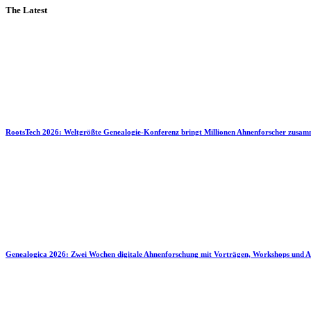
The Latest
RootsTech 2026: Weltgrößte Genealogie-Konferenz bringt Millionen Ahnenforscher zusa
Genealogica 2026: Zwei Wochen digitale Ahnenforschung mit Vorträgen, Workshops und A