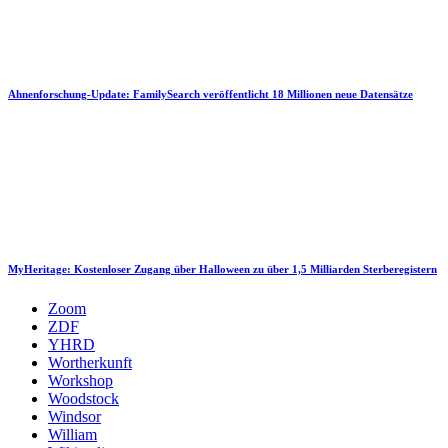
Ahnenforschung-Update: FamilySearch veröffentlicht 18 Millionen neue Datensätze
MyHeritage: Kostenloser Zugang über Halloween zu über 1,5 Milliarden Sterberegistern
Zoom
ZDF
YHRD
Wortherkunft
Workshop
Woodstock
Windsor
William