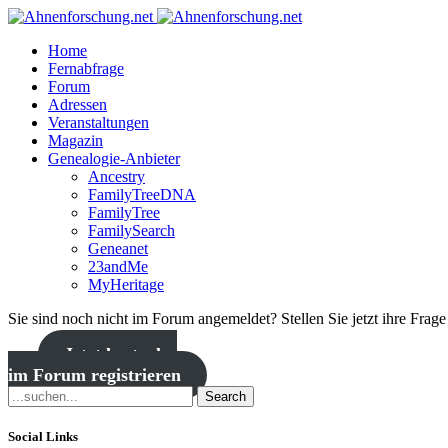
Home
Fernabfrage
Forum
Adressen
Veranstaltungen
Magazin
Genealogie-Anbieter
Ancestry
FamilyTreeDNA
FamilyTree
FamilySearch
Geneanet
23andMe
MyHeritage
Sie sind noch nicht im Forum angemeldet? Stellen Sie jetzt ihre Frag
Jetzt kostenlos
im Forum registrieren
Search
Social Links