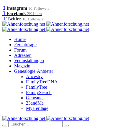
Instagram
10
Followers
Facebook
2K
Likes
Twitter
10
Followers
Home
Fernabfrage
Forum
Adressen
Veranstaltungen
Magazin
Genealogie-Anbieter
Ancestry
FamilyTreeDNA
FamilyTree
FamilySearch
Geneanet
23andMe
MyHeritage