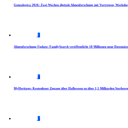
Genealogica 2026: Zwei Wochen digitale Ahnenforschung mit Vorträgen, Worksho
3
Ahnenforschung-Update: FamilySearch veröffentlicht 18 Millionen neue Datensätz
4
MyHeritage: Kostenloser Zugang über Halloween zu über 1,5 Milliarden Sterbereg
5