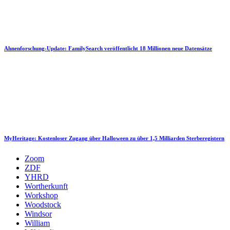
Ahnenforschung-Update: FamilySearch veröffentlicht 18 Millionen neue Datensätze
MyHeritage: Kostenloser Zugang über Halloween zu über 1,5 Milliarden Sterberegistern
Zoom
ZDF
YHRD
Wortherkunft
Workshop
Woodstock
Windsor
William