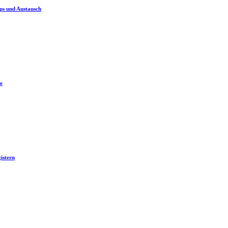
ps und Austausch
e
istern