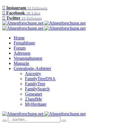
Instagram
10
Followers
Facebook
2K
Likes
Twitter
10
Followers
Home
Fernabfrage
Forum
Adressen
Veranstaltungen
Magazin
Genealogie-Anbieter
Ancestry
FamilyTreeDNA
FamilyTree
FamilySearch
Geneanet
23andMe
MyHeritage