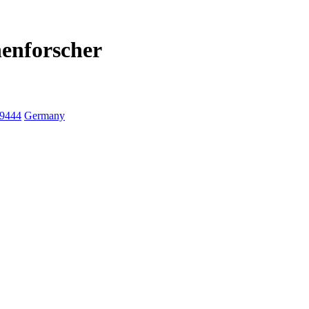
nenforscher
9444
Germany