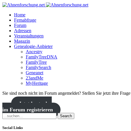
Home
Fernabfrage
Forum
Adressen
Veranstaltungen
Magazin
Genealogie-Anbieter
Ancestry
FamilyTreeDNA
FamilyTree
FamilySearch
Geneanet
23andMe
MyHeritage
Sie sind noch nicht im Forum angemeldet? Stellen Sie jetzt ihre Frag
Jetzt kostenlos
im Forum registrieren
Search
Social Links