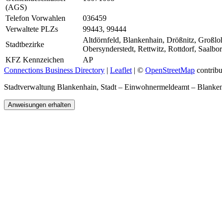
(AGS)
Telefon Vorwahlen
036459
Verwaltete PLZs
99443, 99444
Altdörnfeld, Blankenhain, Drößnitz, Großlo
Stadtbezirke
Obersynderstedt, Rettwitz, Rottdorf, Saalbor
KFZ Kennzeichen
AP
Connections Business Directory
|
Leaflet
| ©
OpenStreetMap
contribu
Stadtverwaltung Blankenhain, Stadt – Einwohnermeldeamt – Blank
Anweisungen erhalten