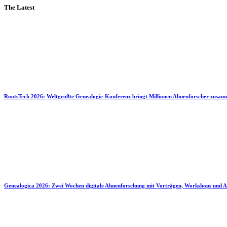
The Latest
RootsTech 2026: Weltgrößte Genealogie-Konferenz bringt Millionen Ahnenforscher zusa
Genealogica 2026: Zwei Wochen digitale Ahnenforschung mit Vorträgen, Workshops und A