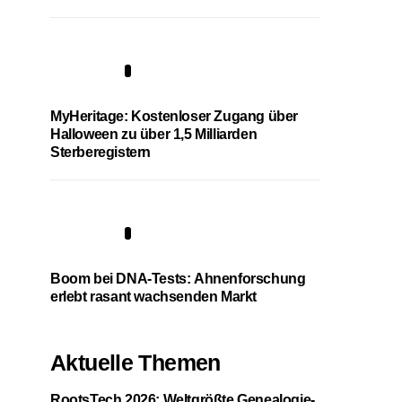
4
MyHeritage: Kostenloser Zugang über
Halloween zu über 1,5 Milliarden
Sterberegistern
5
Boom bei DNA-Tests: Ahnenforschung
erlebt rasant wachsenden Markt
Aktuelle Themen
RootsTech 2026: Weltgrößte Genealogie-