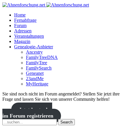
Home
Fernabfrage
Forum
Adressen
Veranstaltungen
Magazin
Genealogie-Anbieter
Ancestry
FamilyTreeDNA
FamilyTree
FamilySearch
Geneanet
23andMe
MyHeritage
Sie sind noch nicht im Forum angemeldet? Stellen Sie jetzt ihre
Frage und lassen Sie sich von unserer Community helfen!
Jetzt kostenlos
im Forum registrieren
Search