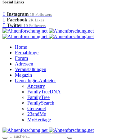
Social Links
Instagram
10
Followers
Facebook
2K
Likes
Twitter
10
Followers
Home
Fernabfrage
Forum
Adressen
Veranstaltungen
Magazin
Genealogie-Anbieter
Ancestry
FamilyTreeDNA
FamilyTree
FamilySearch
Geneanet
23andMe
MyHeritage