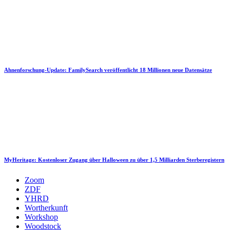
Ahnenforschung-Update: FamilySearch veröffentlicht 18 Millionen neue Datensätze
MyHeritage: Kostenloser Zugang über Halloween zu über 1,5 Milliarden Sterberegistern
Zoom
ZDF
YHRD
Wortherkunft
Workshop
Woodstock