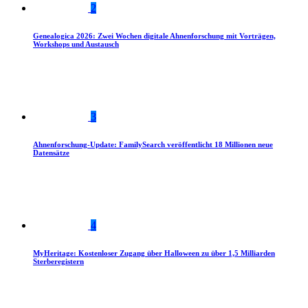
2
Genealogica 2026: Zwei Wochen digitale Ahnenforschung mit Vorträgen,
Workshops und Austausch
3
Ahnenforschung-Update: FamilySearch veröffentlicht 18 Millionen neue
Datensätze
4
MyHeritage: Kostenloser Zugang über Halloween zu über 1,5 Milliarden
Sterberegistern