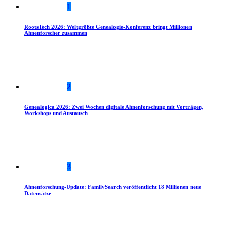
1
RootsTech 2026: Weltgrößte Genealogie-Konferenz bringt Millionen
Ahnenforscher zusammen
2
Genealogica 2026: Zwei Wochen digitale Ahnenforschung mit Vorträgen,
Workshops und Austausch
3
Ahnenforschung-Update: FamilySearch veröffentlicht 18 Millionen neue
Datensätze