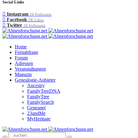
Social Links
Instagram
10
Followers
Facebook
2K
Likes
Twitter
10
Followers
Home
Fernabfrage
Forum
Adressen
Veranstaltungen
Magazin
Genealogie-Anbieter
Ancestry
FamilyTreeDNA
FamilyTree
FamilySearch
Geneanet
23andMe
MyHeritage