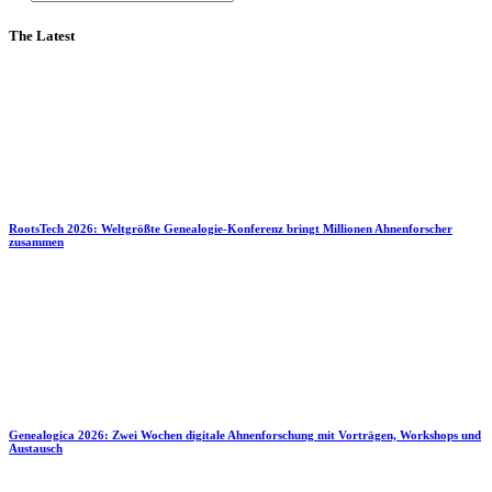
The Latest
RootsTech 2026: Weltgrößte Genealogie-Konferenz bringt Millionen Ahnenforscher
zusammen
Genealogica 2026: Zwei Wochen digitale Ahnenforschung mit Vorträgen, Workshops und
Austausch