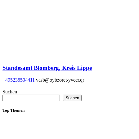
Standesamt Blomberg, Kreis Lippe
+495235504411
vasb@oybzoret-yvccr.qr
Suchen
Suchen
Top Themen