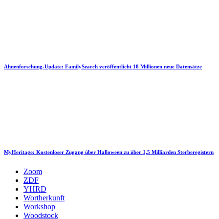
Ahnenforschung-Update: FamilySearch veröffentlicht 18 Millionen neue Datensätze
MyHeritage: Kostenloser Zugang über Halloween zu über 1,5 Milliarden Sterberegistern
Zoom
ZDF
YHRD
Wortherkunft
Workshop
Woodstock