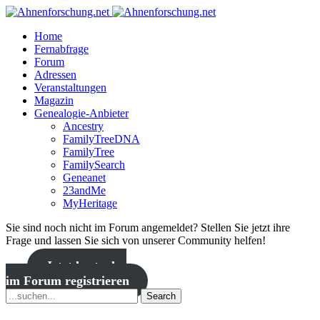
Home
Fernabfrage
Forum
Adressen
Veranstaltungen
Magazin
Genealogie-Anbieter
Ancestry
FamilyTreeDNA
FamilyTree
FamilySearch
Geneanet
23andMe
MyHeritage
Sie sind noch nicht im Forum angemeldet? Stellen Sie jetzt ihre
Frage und lassen Sie sich von unserer Community helfen!
Jetzt kostenlos
im Forum registrieren
Search