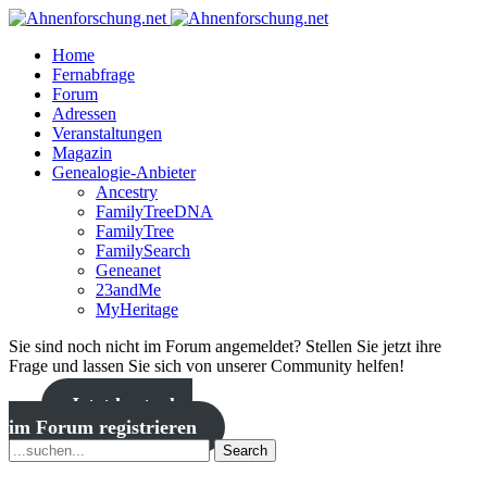
Home
Fernabfrage
Forum
Adressen
Veranstaltungen
Magazin
Genealogie-Anbieter
Ancestry
FamilyTreeDNA
FamilyTree
FamilySearch
Geneanet
23andMe
MyHeritage
Sie sind noch nicht im Forum angemeldet? Stellen Sie jetzt ihre
Frage und lassen Sie sich von unserer Community helfen!
Jetzt kostenlos
im Forum registrieren
Search