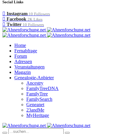
Social Links
Instagram
10
Followers
Facebook
2K
Likes
Twitter
10
Followers
Home
Fernabfrage
Forum
Adressen
Veranstaltungen
Magazin
Genealogie-Anbieter
Ancestry
FamilyTreeDNA
FamilyTree
FamilySearch
Geneanet
23andMe
MyHeritage