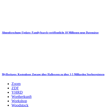
Ahnenforschung-Update: FamilySearch veröffentlicht 18 Millionen neue Datensätze
MyHeritage: Kostenloser Zugang über Halloween zu über 1,5 Milliarden Sterberegistern
Zoom
ZDF
YHRD
Wortherkunft
Workshop
Woodstock