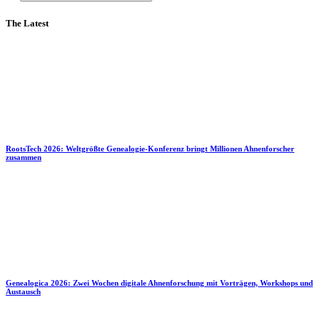
The Latest
RootsTech 2026: Weltgrößte Genealogie-Konferenz bringt Millionen Ahnenforscher
zusammen
Genealogica 2026: Zwei Wochen digitale Ahnenforschung mit Vorträgen, Workshops und
Austausch