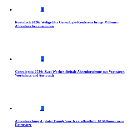
1
RootsTech 2026: Weltgrößte Genealogie-Konferenz bringt Millionen
Ahnenforscher zusammen
2
Genealogica 2026: Zwei Wochen digitale Ahnenforschung mit Vorträgen,
Workshops und Austausch
3
Ahnenforschung-Update: FamilySearch veröffentlicht 18 Millionen neue
Datensätze