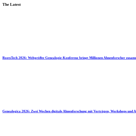
The Latest
RootsTech 2026: Weltgrößte Genealogie-Konferenz bringt Millionen Ahnenforscher zusa
Genealogica 2026: Zwei Wochen digitale Ahnenforschung mit Vorträgen, Workshops und A