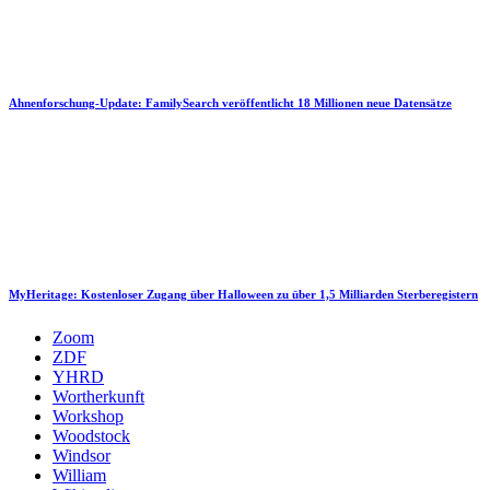
Ahnenforschung-Update: FamilySearch veröffentlicht 18 Millionen neue Datensätze
MyHeritage: Kostenloser Zugang über Halloween zu über 1,5 Milliarden Sterberegistern
Zoom
ZDF
YHRD
Wortherkunft
Workshop
Woodstock
Windsor
William