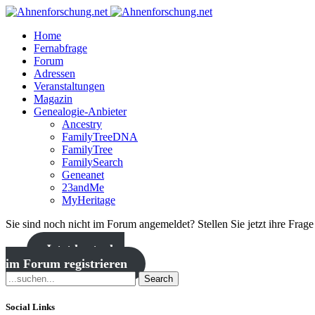
Home
Fernabfrage
Forum
Adressen
Veranstaltungen
Magazin
Genealogie-Anbieter
Ancestry
FamilyTreeDNA
FamilyTree
FamilySearch
Geneanet
23andMe
MyHeritage
Sie sind noch nicht im Forum angemeldet? Stellen Sie jetzt ihre Frag
Jetzt kostenlos
im Forum registrieren
Search
Social Links