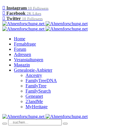
Instagram
10
Followers
Facebook
2K
Likes
Twitter
10
Followers
Home
Fernabfrage
Forum
Adressen
Veranstaltungen
Magazin
Genealogie-Anbieter
Ancestry
FamilyTreeDNA
FamilyTree
FamilySearch
Geneanet
23andMe
MyHeritage