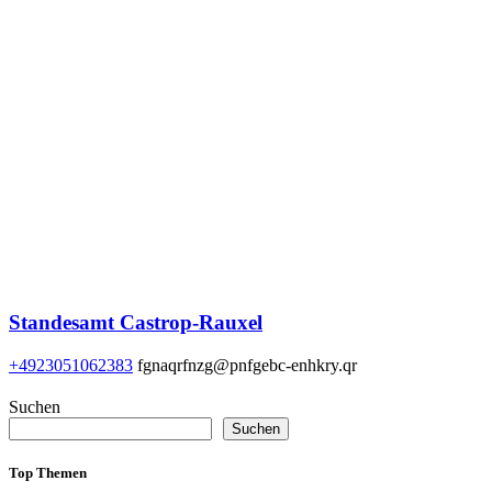
Standesamt Castrop-Rauxel
+4923051062383
fgnaqrfnzg@pnfgebc-enhkry.qr
Suchen
Suchen
Top Themen