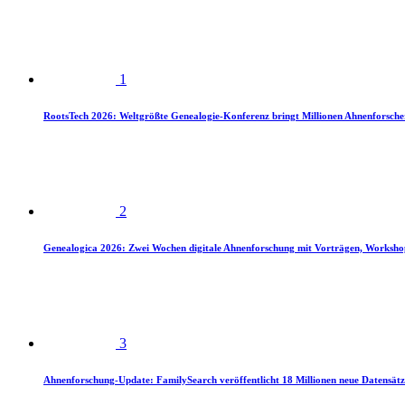
1
RootsTech 2026: Weltgrößte Genealogie-Konferenz bringt Millionen Ahnenforsch
2
Genealogica 2026: Zwei Wochen digitale Ahnenforschung mit Vorträgen, Worksho
3
Ahnenforschung-Update: FamilySearch veröffentlicht 18 Millionen neue Datensätz