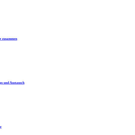
er zusammen
ps und Austausch
e