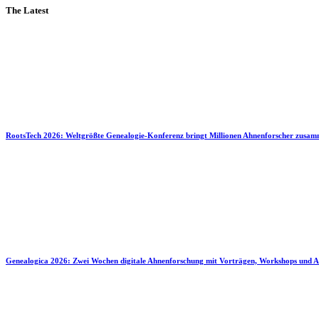
The Latest
RootsTech 2026: Weltgrößte Genealogie-Konferenz bringt Millionen Ahnenforscher zusa
Genealogica 2026: Zwei Wochen digitale Ahnenforschung mit Vorträgen, Workshops und A