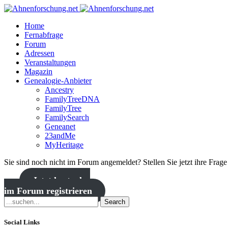
Home
Fernabfrage
Forum
Adressen
Veranstaltungen
Magazin
Genealogie-Anbieter
Ancestry
FamilyTreeDNA
FamilyTree
FamilySearch
Geneanet
23andMe
MyHeritage
Sie sind noch nicht im Forum angemeldet? Stellen Sie jetzt ihre Frag
Jetzt kostenlos
im Forum registrieren
Search
Social Links