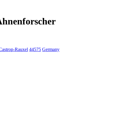
 Ahnenforscher
Castrop-Rauxel
44575
Germany