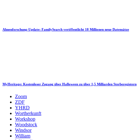
Ahnenforschung-Update: FamilySearch veröffentlicht 18 Millionen neue Datensätze
MyHeritage: Kostenloser Zugang über Halloween zu über 1,5 Milliarden Sterberegistern
Zoom
ZDF
YHRD
Wortherkunft
Workshop
Woodstock
Windsor
William