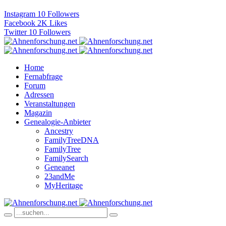
Instagram
10
Followers
Facebook
2K
Likes
Twitter
10
Followers
Home
Fernabfrage
Forum
Adressen
Veranstaltungen
Magazin
Genealogie-Anbieter
Ancestry
FamilyTreeDNA
FamilyTree
FamilySearch
Geneanet
23andMe
MyHeritage