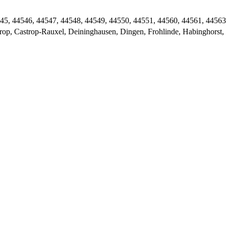
45, 44546, 44547, 44548, 44549, 44550, 44551, 44560, 44561, 44563
rop, Castrop-Rauxel, Deininghausen, Dingen, Frohlinde, Habinghorst,