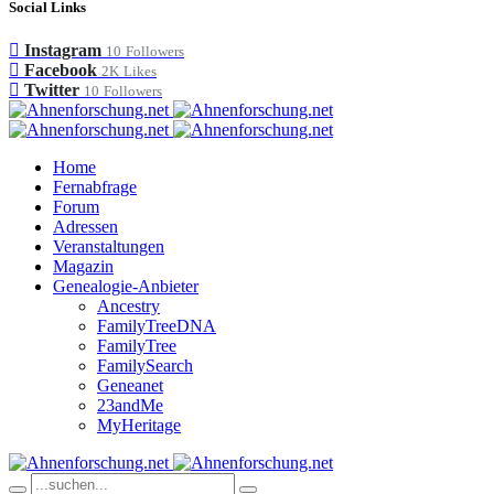
Social Links
Instagram
10
Followers
Facebook
2K
Likes
Twitter
10
Followers
Home
Fernabfrage
Forum
Adressen
Veranstaltungen
Magazin
Genealogie-Anbieter
Ancestry
FamilyTreeDNA
FamilyTree
FamilySearch
Geneanet
23andMe
MyHeritage