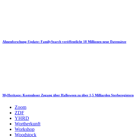
Ahnenforschung-Update: FamilySearch veröffentlicht 18 Millionen neue Datensätze
MyHeritage: Kostenloser Zugang über Halloween zu über 1,5 Milliarden Sterberegistern
Zoom
ZDF
YHRD
Wortherkunft
Workshop
Woodstock