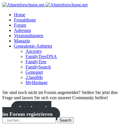
Home
Fernabfrage
Forum
Adressen
Veranstaltungen
Magazin
Genealogie-Anbieter
Ancestry
FamilyTreeDNA
FamilyTree
FamilySearch
Geneanet
23andMe
MyHeritage
Sie sind noch nicht im Forum angemeldet? Stellen Sie jetzt ihre
Frage und lassen Sie sich von unserer Community helfen!
Jetzt kostenlos
im Forum registrieren
Search