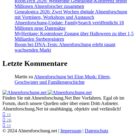
RootsTech 2026: Weltgrößte Genealogie-Konferenz bringt
Millionen Ahnenforscher zusammen
Genealogica 2026: Zwei Wochen digitale Ahnenforschung
mit Vorträgen, Workshops und Austausch
Ahnenforschung-Update: FamilySearch veröffentlicht 18
Millionen neue Datensätze
MyHeritage: Kostenloser Zugang über Halloween zu über 1,5
Milliarden Sterberegistern
Boom bei DNA-Tests: Ahnenforschung erlebt rasant
wachsenden Markt
Letzte Kommentare
Martin
zu
Ahnenforschung bei Elon Musk: Eltern,
Geschwister und Familiengeschichte
Finden Sie mit Ahnenforschung.Net Ihre Vorfahren. Egal ob im
Forum, durch unsere Quellen oder über einen Dritt-Anbieter.
Ahnenforschung.Net ist unabhängig, objektiv und verlässlich!
10
2K
10
© 2024 Ahnenforschung.net |
Impressum
|
Datenschutz