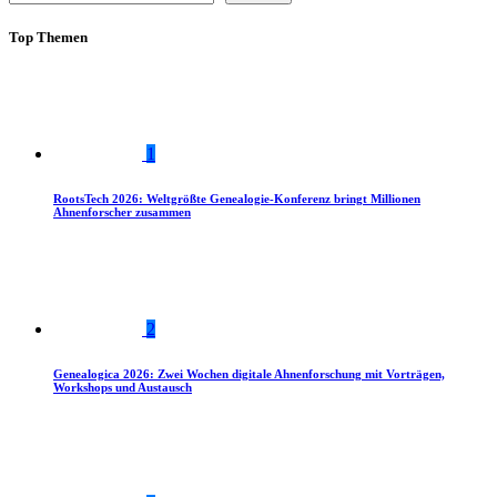
Top Themen
1
RootsTech 2026: Weltgrößte Genealogie-Konferenz bringt Millionen
Ahnenforscher zusammen
2
Genealogica 2026: Zwei Wochen digitale Ahnenforschung mit Vorträgen,
Workshops und Austausch