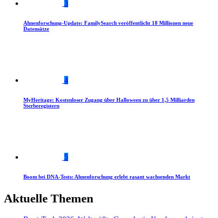
3
Ahnenforschung-Update: FamilySearch veröffentlicht 18 Millionen neue
Datensätze
4
MyHeritage: Kostenloser Zugang über Halloween zu über 1,5 Milliarden
Sterberegistern
5
Boom bei DNA-Tests: Ahnenforschung erlebt rasant wachsenden Markt
Aktuelle Themen