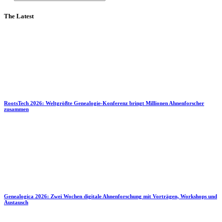
The Latest
RootsTech 2026: Weltgrößte Genealogie-Konferenz bringt Millionen Ahnenforscher
zusammen
Genealogica 2026: Zwei Wochen digitale Ahnenforschung mit Vorträgen, Workshops und
Austausch