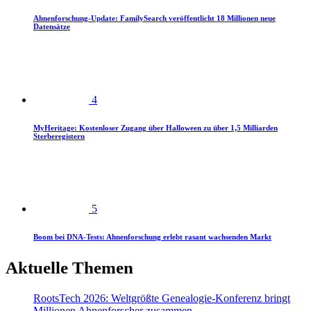
Ahnenforschung-Update: FamilySearch veröffentlicht 18 Millionen neue
Datensätze
4
MyHeritage: Kostenloser Zugang über Halloween zu über 1,5 Milliarden
Sterberegistern
5
Boom bei DNA-Tests: Ahnenforschung erlebt rasant wachsenden Markt
Aktuelle Themen
RootsTech 2026: Weltgrößte Genealogie-Konferenz bringt
Millionen Ahnenforscher zusammen