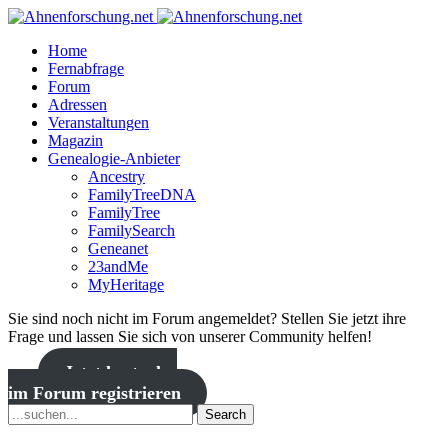
Home
Fernabfrage
Forum
Adressen
Veranstaltungen
Magazin
Genealogie-Anbieter
Ancestry
FamilyTreeDNA
FamilyTree
FamilySearch
Geneanet
23andMe
MyHeritage
Sie sind noch nicht im Forum angemeldet? Stellen Sie jetzt ihre
Frage und lassen Sie sich von unserer Community helfen!
Jetzt kostenlos
im Forum registrieren
Search