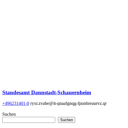
Standesamt Dannstadt-Schauernheim
+496231401-0
ryxr.zvabe@it-qnaafgnqg-fpunhreaurvz.qr
Suchen
Suchen