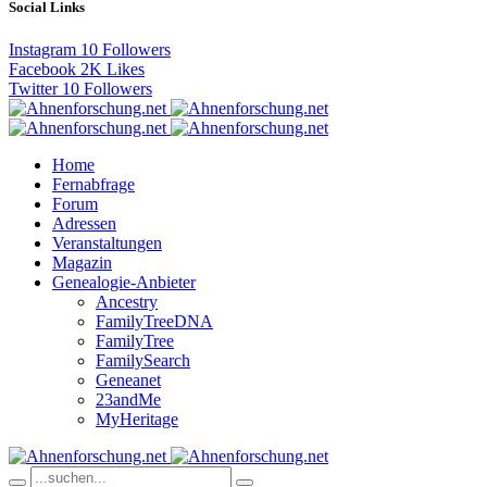
Social Links
Instagram
10
Followers
Facebook
2K
Likes
Twitter
10
Followers
Home
Fernabfrage
Forum
Adressen
Veranstaltungen
Magazin
Genealogie-Anbieter
Ancestry
FamilyTreeDNA
FamilyTree
FamilySearch
Geneanet
23andMe
MyHeritage