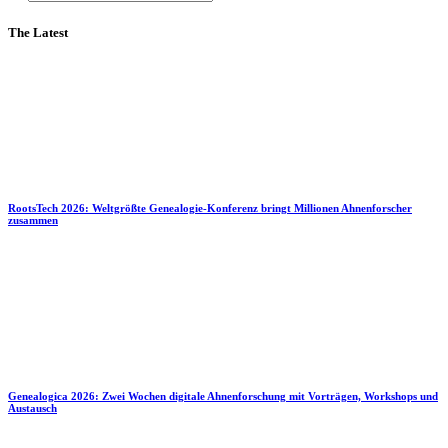
The Latest
RootsTech 2026: Weltgrößte Genealogie-Konferenz bringt Millionen Ahnenforscher
zusammen
Genealogica 2026: Zwei Wochen digitale Ahnenforschung mit Vorträgen, Workshops und
Austausch