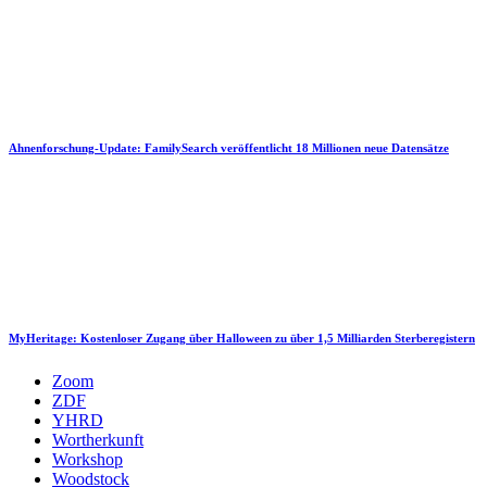
Ahnenforschung-Update: FamilySearch veröffentlicht 18 Millionen neue Datensätze
MyHeritage: Kostenloser Zugang über Halloween zu über 1,5 Milliarden Sterberegistern
Zoom
ZDF
YHRD
Wortherkunft
Workshop
Woodstock