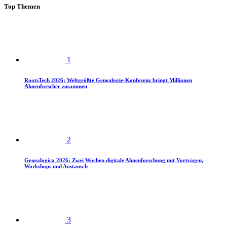
Top Themen
1
RootsTech 2026: Weltgrößte Genealogie-Konferenz bringt Millionen
Ahnenforscher zusammen
2
Genealogica 2026: Zwei Wochen digitale Ahnenforschung mit Vorträgen,
Workshops und Austausch
3