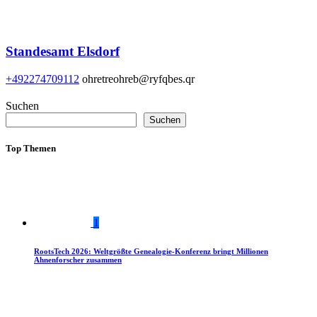
Standesamt Elsdorf
+492274709112
ohretreohreb@ryfqbes.qr
Suchen
Suchen
Top Themen
1
RootsTech 2026: Weltgrößte Genealogie-Konferenz bringt Millionen
Ahnenforscher zusammen