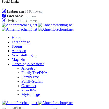
Social Links
Instagram
10
Followers
Facebook
2K
Likes
Twitter
10
Followers
Home
Fernabfrage
Forum
Adressen
Veranstaltungen
Magazin
Genealogie-Anbieter
Ancestry
FamilyTreeDNA
FamilyTree
FamilySearch
Geneanet
23andMe
MyHeritage