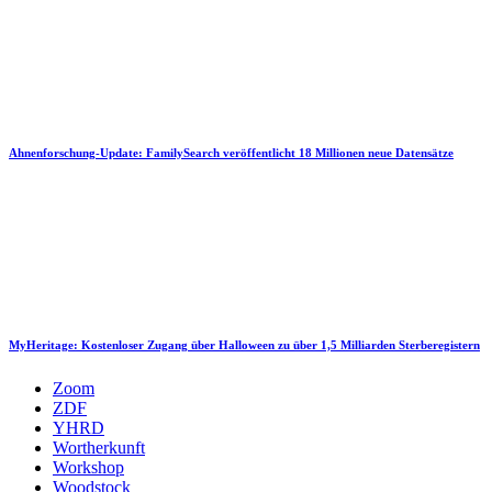
Ahnenforschung-Update: FamilySearch veröffentlicht 18 Millionen neue Datensätze
MyHeritage: Kostenloser Zugang über Halloween zu über 1,5 Milliarden Sterberegistern
Zoom
ZDF
YHRD
Wortherkunft
Workshop
Woodstock