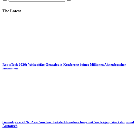
The Latest
RootsTech 2026: Weltgrößte Genealogie-Konferenz bringt Millionen Ahnenforscher
zusammen
Genealogica 2026: Zwei Wochen digitale Ahnenforschung mit Vorträgen, Workshops und
Austausch