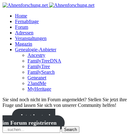
Home
Fernabfrage
Forum
Adressen
Veranstaltungen
Magazin
Genealogie-Anbieter
Ancestry
FamilyTreeDNA
FamilyTree
FamilySearch
Geneanet
23andMe
MyHeritage
Sie sind noch nicht im Forum angemeldet? Stellen Sie jetzt ihre
Frage und lassen Sie sich von unserer Community helfen!
Jetzt kostenlos
im Forum registrieren
Search