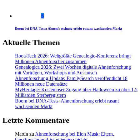
5
Boom bei DNA-Tests: Ahnenforschung erlebt rasant wachsenden Markt
Aktuelle Themen
RootsTech 2026: Weltgrößte Genealogie-Konferenz bringt
Millionen Ahnenforscher zusammen
Genealogica 2026: Zwei Wochen digitale Ahnenforschung
mit Vorträgen, Workshops und Austausch
Ahnenforschung-Update: FamilySearch veröffentlicht 18
Millionen neue Datensätze
MyHeritage: Kostenloser Zugang über Halloween zu über 1,5
Milliarden Sterberegistern
Boom bei DNA-Tests: Ahnenforschung erlebt rasant
wachsenden Markt
Letzte Kommentare
Martin
zu
Ahnenforschung bei Elon Musk: Eltern,
Geschwister und Familiengeschichte