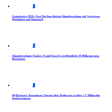
2
Genealogica 2026: Zwei Wochen digitale Ahnenforschung mit Vorträgen,
Workshops und Austausch
3
Ahnenforschung-Update: FamilySearch veröffentlicht 18 Millionen neue
Datensätze
4
MyHeritage: Kostenloser Zugang über Halloween zu über 1,5 Milliarden
Sterberegistern